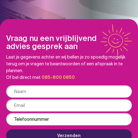
Vraag nu een vrijblijvend
advies gesprek aan
Laat je gegevens achter en wij bellen je zo spoedig mogelijk
terug om je vragen te beantwoorden of een afspraak in te
plannen.
Of bel direct met
085-800 0850
Naam
Email
Phone
Verzenden