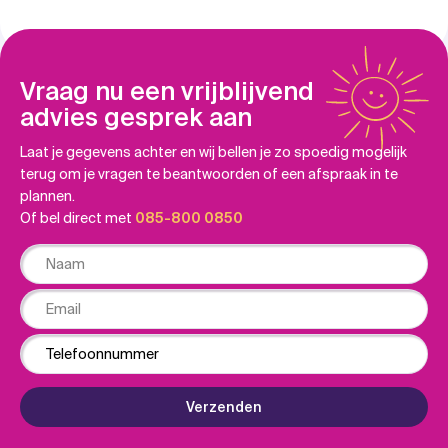
Vraag nu een vrijblijvend
advies gesprek aan
Laat je gegevens achter en wij bellen je zo spoedig mogelijk
terug om je vragen te beantwoorden of een afspraak in te
plannen.
Of bel direct met
085-800 0850
Naam
Email
Phone
Verzenden