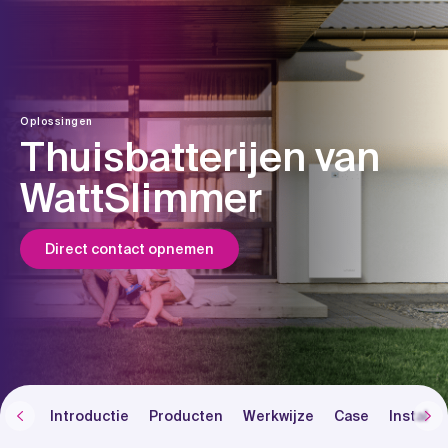
Skip
to
content
Oplossingen
Thuisbatterijen van
WattSlimmer
Direct contact opnemen
Introductie
Producten
Werkwijze
Case
Installat