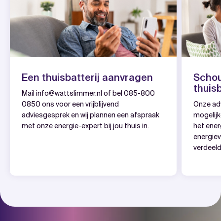
Een thuisbatterij aanvragen
Schou
thuisb
Mail
info@wattslimmer.nl
of bel
085-800
0850
ons voor een vrijblijvend
Onze adv
adviesgesprek en wij plannen een afspraak
mogelijk
met onze energie-expert bij jou thuis in.
het ener
energiev
verdeeld 