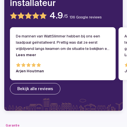
installateur
4.9
136
Google reviews
De mannen van WattSlimmer hebben bij ons een
A
laadpaal geïnstalleerd. Prettig was dat ze eerst
t
vrijblijvend langs kwamen om de situatie te bekijken en
g
de beste oplossing samen te bepalen. Overal zeer
Lees meer
k
L
tevreden
i
s
Arjen Houtman
J
n
W
Bekijk alle reviews
Garantie