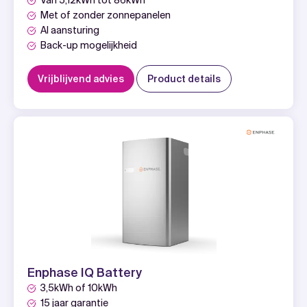
Van 5,12kWh tot 86kWh
Met of zonder zonnepanelen
AI aansturing
Back-up mogelijkheid
Vrijblijvend advies
Product details
Enphase IQ Battery
3,5kWh of 10kWh
15 jaar garantie