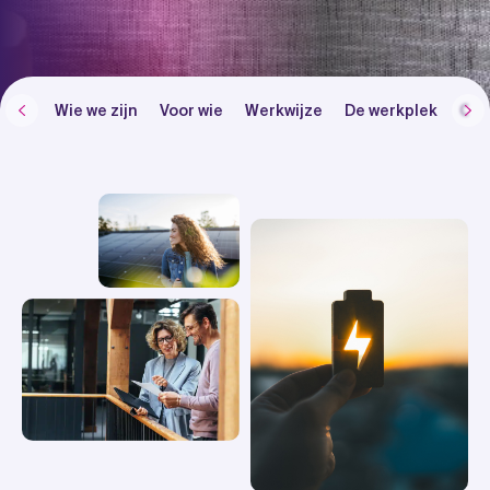
Wie we zijn
Voor wie
Werkwijze
De werkplek
Ons