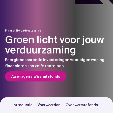
Skip
to
content
Financiële ondersteuning
Groen licht voor jouw
verduurzaming
Energiebesparende investeringen voor eigen woning
financieren kan zelfs renteloos.
Aanvragen via Warmtefonds
Introductie
Voorwaarden
Over warmtefonds