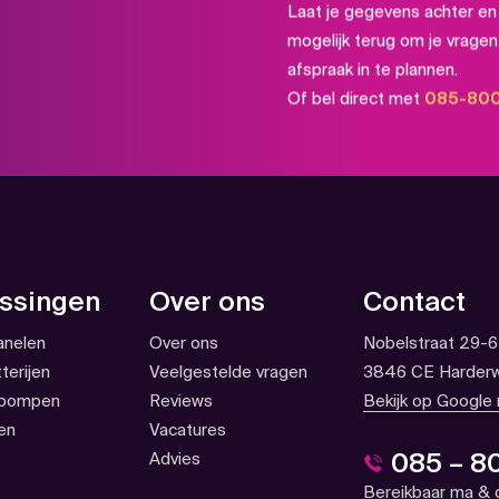
d
Laat je gegevens achter en 
mogelijk terug om je vrage
afspraak in te plannen.
Of bel direct met
085-80
ail
Phone
ssingen
Over ons
Contact
nelen
Over ons
Nobelstraat 29-6
terijen
Veelgestelde vragen
3846 CE Harderw
pompen
Reviews
Bekijk op Google
en
Vacatures
085 – 8
Advies
Bereikbaar ma & 