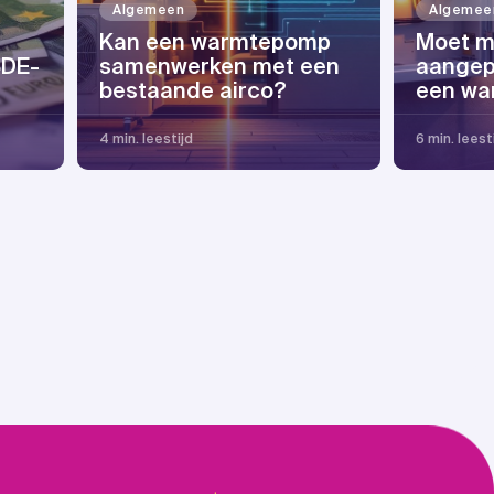
Algemeen
Algemee
Kan een warmtepomp
Moet m
SDE-
samenwerken met een
aangep
bestaande airco?
een w
4 min. leestijd
6 min. leest