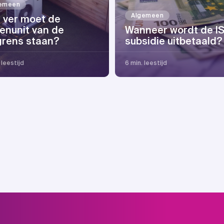
emeen
Algemeen
 ver moet de
tenunit van de
Wanneer wordt de I
grens staan?
subsidie uitbetaald?
 leestijd
6 min. leestijd