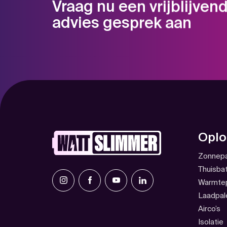
Vraag nu een vrijblijven
advies gesprek aan
Naam
Em
Oplo
Zonnepa
Thuisbat
Warmte
Laadpal
Airco’s
Isolatie