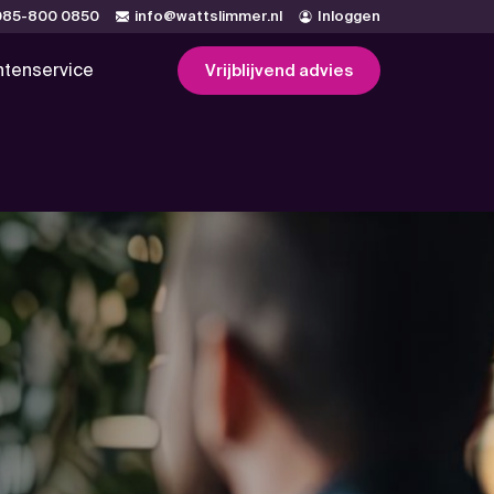
085-800 0850
info@wattslimmer.nl
Inloggen
ntenservice
Vrijblijvend advies