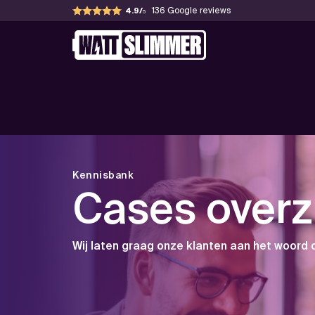
Skip
136
Google reviews
4.9
to
WattSlimmer
Jouw partner in verduurzamen
content
Kennisbank
Cases overz
Wij laten graag onze klanten aan het woord 