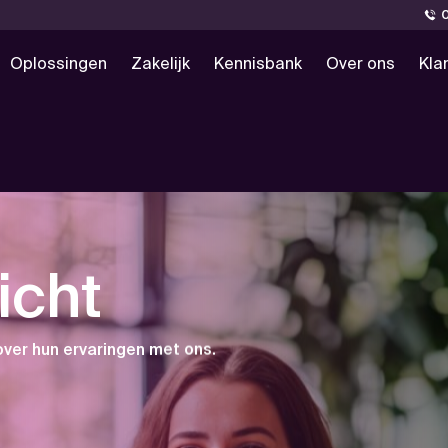
Oplossingen
Zakelijk
Kennisbank
Over ons
Kla
icht
over hun ervaringen met ons.