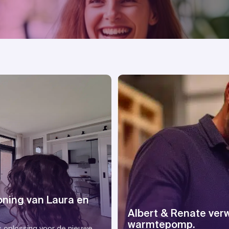
oning van Laura en
Albert & Renate ver
warmtepomp.
s oplossing voor de nieuwe