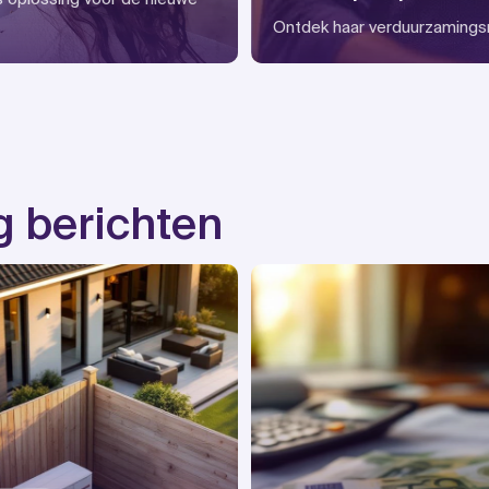
Ontdek haar verduurzamings
g berichten