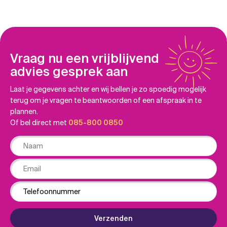
Vraag nu een vrijblijvend
advies gesprek aan
Laat je gegevens achter en wij bellen je zo spoedig mogelijk
terug om je vragen te beantwoorden of een afspraak in te
plannen.
Of bel direct met
085-800 0850
Naam
Email
Phone
Verzenden