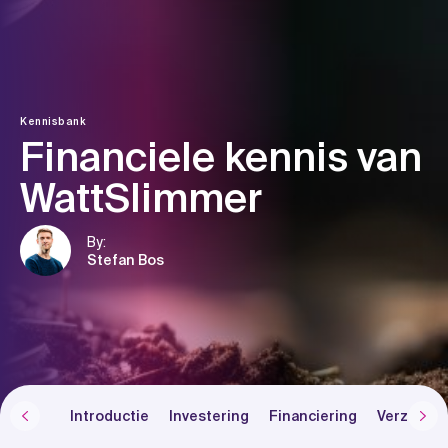
Skip
to
content
Kennisbank
Financiele kennis van
WattSlimmer
By:
Stefan Bos
Introductie
Investering
Financiering
Verzeker