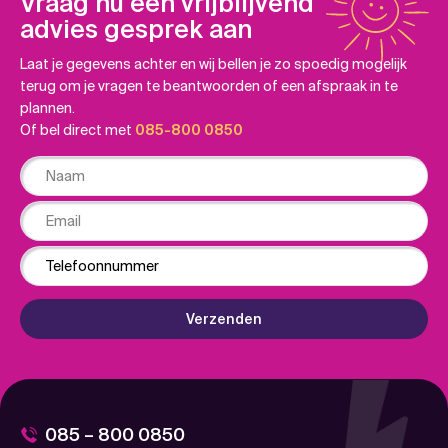
Vraag nu een vrijblijvend
advies gesprek aan
Laat je gegevens achter en wij bellen je zo spoedig mogelijk
terug om je vragen te beantwoorden of een afspraak in te
plannen.
Of bel direct met
085-800 0850
Naam
Email
Phone
Verzenden
085 – 800 0850