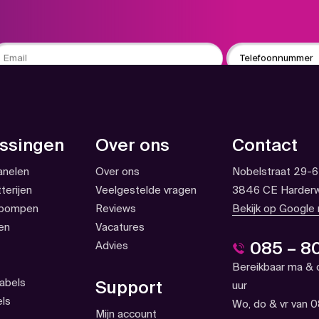
ail
Phone
ssingen
Over ons
Contact
nelen
Over ons
Nobelstraat 29-6
terijen
Veelgestelde vragen
3846 CE Harderw
pompen
Reviews
Bekijk op Google
en
Vacatures
085 – 8
Advies
Bereikbaar ma & 
abels
Support
uur
ls
Wo, do & vr van 0
Mijn account