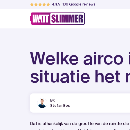
Skip
136
Google reviews
4.9
to
WattSlimmer
Jouw partner in verduurzamen
content
Welke airco 
situatie het
By:
Stefan Bos
Dat is afhankelijk van de grootte van de ruimte d