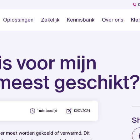
Oplossingen
Zakelijk
Kennisbank
Over ons
Kla
is voor mijn
 meest geschikt?
1 min. leestijd
10/01/2024
S
ie er moet worden gekoeld of verwarmd. Dit