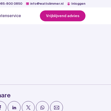
085-800 0850
info@wattslimmer.nl
Inloggen
ntenservice
Vrijblijvend advies
hare