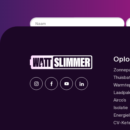
Naam
Em
Oplo
Zonnepa
Thuisbat
Warmte
Laadpal
Airco’s
Isolatie
Energiel
CV-Kete