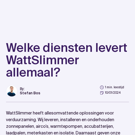
Skip
to
content
Welke diensten levert
WattSlimmer
allemaal?
1 min. leestijd
By:
Stefan Bos
10/01/2024
WattSlimmer heeft allesomvattende oplossingen voor
verduurzaming. Wij leveren, installeren en onderhouden
zonnepanelen, airco’s, warmtepompen, accubatterijen,
laadpalen, meterkasten en isolatie. Daarnaast geven onze