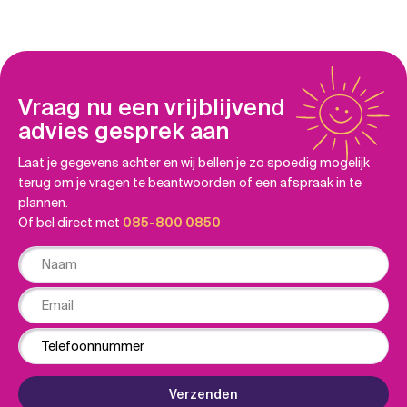
Vraag nu een vrijblijvend
advies gesprek aan
Laat je gegevens achter en wij bellen je zo spoedig mogelijk
terug om je vragen te beantwoorden of een afspraak in te
plannen.
Of bel direct met
085-800 0850
Naam
Email
Phone
Verzenden