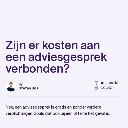
Skip
to
content
Zijn er kosten aan
een adviesgesprek
verbonden?
1 min. leestijd
By:
Stefan Bos
10/01/2024
Nee, een adviesgesprek is gratis en zonder verdere
verplichtingen, zoals dat ook bij een offerte het geval is.