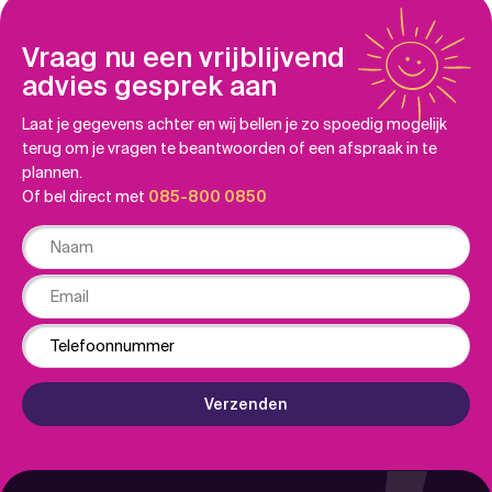
Vraag nu een vrijblijvend
advies gesprek aan
Laat je gegevens achter en wij bellen je zo spoedig mogelijk
terug om je vragen te beantwoorden of een afspraak in te
plannen.
Of bel direct met
085-800 0850
Naam
Email
Phone
Verzenden