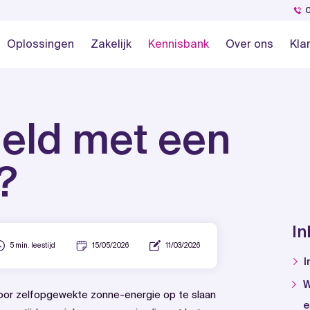
Oplossingen
Zakelijk
Kennisbank
Over ons
Kla
geld met een
?
I
5 min. leestijd
15/05/2026
11/03/2026
I
W
oor zelfopgewekte zonne-energie op te slaan
e