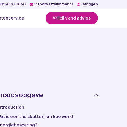
085-800 0850
info@wattslimmer.nl
Inloggen
ntenservice
Vrijblijvend advies
nhoudsopgave
ntroduction
at is een thuisbatterij en hoe werkt
nergiebesparing?