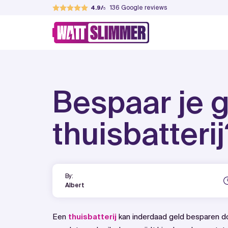
Skip
136
Google reviews
4.9
to
WattSlimmer
Jouw partner in verduurzamen
content
Bespaar je 
thuisbatterij
By:
Albert
Een
thuisbatterij
kan inderdaad geld besparen d