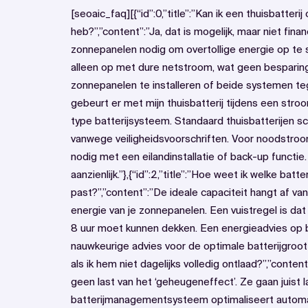
[seoaic_faq][{“id”:0,”title”:”Kan ik een thuisbatter
heb?”,”content”:”Ja, dat is mogelijk, maar niet finan
zonnepanelen nodig om overtollige energie op te s
alleen op met dure netstroom, wat geen besparing
zonnepanelen te installeren of beide systemen tegeli
gebeurt er met mijn thuisbatterij tijdens een stroo
type batterijsysteem. Standaard thuisbatterijen sc
vanwege veiligheidsvoorschriften. Voor noodstroo
nodig met een eilandinstallatie of back-up functi
aanzienlijk.”},{“id”:2,”title”:”Hoe weet ik welke batte
past?”,”content”:”De ideale capaciteit hangt af van
energie van je zonnepanelen. Een vuistregel is dat
8 uur moet kunnen dekken. Een energieadvies op b
nauwkeurige advies voor de optimale batterijgrootte.
als ik hem niet dagelijks volledig ontlaad?”,”conte
geen last van het ‘geheugeneffect’. Ze gaan juist l
batterijmanagementsysteem optimaliseert automat