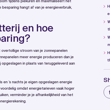
troom tijdens piekuren en maximaliseert het
H
besparing hangt af van je energieverbruik,
e
W
terij en hoe
t
paring?
W
m
t overtollige stroom van je zonnepanelen
H
zonnepanelen meer energie produceren dan je
t
rij opgeslagen in plaats van teruggeleverd aan
S
ds en ’s nachts je eigen opgeslagen energie
al voordelig omdat energietarieven vaak hoger
uiken, verminder je je afhankelijkheid van het
energierekening.