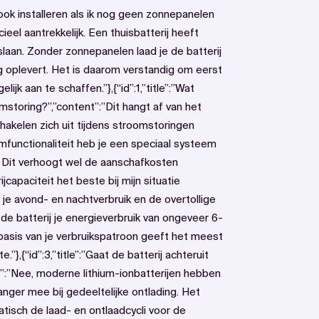
ij ook installeren als ik nog geen zonnepanelen
cieel aantrekkelijk. Een thuisbatterij heeft
laan. Zonder zonnepanelen laad je de batterij
 oplevert. Het is daarom verstandig om eerst
jk aan te schaffen.”},{“id”:1,”title”:”Wat
mstoring?”,”content”:”Dit hangt af van het
hakelen zich uit tijdens stroomstoringen
mfunctionaliteit heb je een speciaal systeem
e. Dit verhoogt wel de aanschafkosten
rijcapaciteit het beste bij mijn situatie
 je avond- en nachtverbruik en de overtollige
 de batterij je energieverbruik van ongeveer 6-
asis van je verbruikspatroon geeft het meest
”},{“id”:3,”title”:”Gaat de batterij achteruit
nt”:”Nee, moderne lithium-ionbatterijen hebben
anger mee bij gedeeltelijke ontlading. Het
isch de laad- en ontlaadcycli voor de