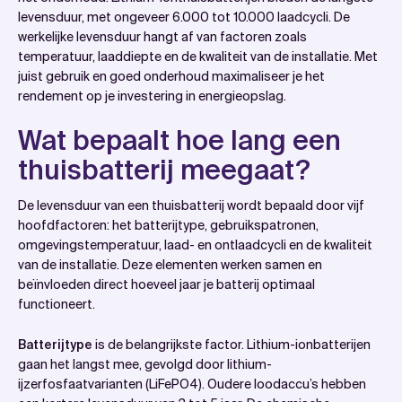
Hoeveel jaar gaat een lithium-thuisbatterij gemiddeld
levensduur, met ongeveer 6.000 tot 10.000 laadcycli. De
mee?
werkelijke levensduur hangt af van factoren zoals
Hoe kun je de levensduur van je thuisbatterij
temperatuur, laaddiepte en de kwaliteit van de installatie. Met
juist gebruik en goed onderhoud maximaliseer je het
verlengen?
rendement op je investering in energieopslag.
Wanneer moet je een thuisbatterij vervangen?
Hoe Wattslimmer helpt met de levensduur van je
Wat bepaalt hoe lang een
thuisbatterij
thuisbatterij meegaat?
De levensduur van een thuisbatterij wordt bepaald door vijf
hoofdfactoren: het batterijtype, gebruikspatronen,
omgevingstemperatuur, laad- en ontlaadcycli en de kwaliteit
van de installatie. Deze elementen werken samen en
beïnvloeden direct hoeveel jaar je batterij optimaal
functioneert.
Batterijtype
is de belangrijkste factor. Lithium-ionbatterijen
gaan het langst mee, gevolgd door lithium-
ijzerfosfaatvarianten (LiFePO4). Oudere loodaccu’s hebben