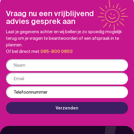
Vraag nu een vrijblijvend
advies gesprek aan
Laat je gegevens achter en wij bellen je zo spoedig mogelijk
terug om je vragen te beantwoorden of een afspraak in te
plannen.
Of bel direct met
085-800 0850
Naam
Email
Phone
Verzenden