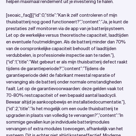
helpen maximaal rendement uit je investering te halen.
[seoaic_faq][{“id”:0,”title”:”Kan ik zelf controleren of mijn
thuisbatterij nog goed functioneert?”,”content”:”Ja, je kunt de
prestaties zelf monitoren via de app van je batterijsysteem.
Let op de werkelijke versus theoretische capaciteit, laadtijden
en eventuele foutmeldingen. Als de batterij minder dan 70%
van de oorspronkelijke capaciteit behoudt of laadtijden
verdubbelen, is professionele inspectie aan te raden.”},
{“id”:1,”title”:”Wat gebeurt er als mijn thuisbatterij defect raakt
tijdens de garantieperiode?”,”content”:”Tijdens de
garantieperiode dekt de fabrikant meestal reparatie of
vervanging als de batterij onder normale omstandigheden
faalt. Let op de garantievoorwaarden: deze gelden vaak tot
70-80% restcapaciteit of een bepaald aantal laadcycli.
Bewaar altijd je aankoopbewijs en installatiedocumentatie.”},
{“id”:2,”title”:”Is het mogelijk om een oude thuisbatterij te
upgraden in plaats van volledig te vervangen?”,”content”:”In
sommige gevallen kun je individuele batterijmodules
vervangen of extra modules toevoegen, afhankelijk van het
systeem. Dit is echter niet altijd kosteneffectief. Moderne