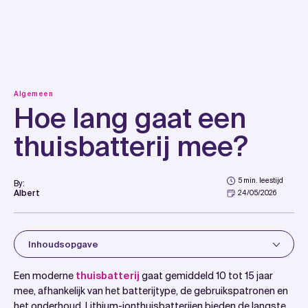
Skip
to
content
Algemeen
Hoe lang gaat een
thuisbatterij mee?
5 min. leestijd
By:
Albert
24/05/2026
Inhoudsopgave
Introduction
Een moderne
thuisbatterij
gaat gemiddeld 10 tot 15 jaar
Wat bepaalt hoe lang een thuisbatterij meegaat?
mee, afhankelijk van het batterijtype, de gebruikspatronen en
het onderhoud. Lithium-ionthuisbatterijen bieden de langste