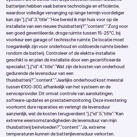
batterijen hebben vaak betere technologie en efficiëntie,
waardoor volledige vervanging op lange termijn voordeliger
kan zijn.”},{“id”:3,”title”:”Hoe bereid ik mijn huis voor op de
installatie van een nieuwe thuisbatterij?”,”content”:”Zorg voor
een goed geventileerde, droge ruimte tussen 15-25°C, bij
voorkeur een garage of technische ruimte. De locatie moet
toegankelijk zijn voor onderhoud en voldoende ruimte bieden
rondom de batterij. Controleer of de elektra-installatie
geschikt is en plan de installatie door een gecertificeerde
specialist.”},{“id”:4,”title”:”Wat zijn de kosten van onderhoud
gedurende de levensduur van een
thuisbatterij?”,”content”:”Jaarlijks onderhoud kost meestal
tussen €100-300, afhankelijk van het systeem en de
serviceprovider. Dit omvat controle van aansluitingen,
software-updates en prestatiemonitoring. Deze investering
voorkomt dure reparaties en verlengt de levensduur
aanzienlijk, wat de kosten terugverdient.”},{“id”:5,”title”:”Kan
extreme weersomstandigheden de levensduur van mijn
thuisbatterij beïnvloeden?”,”content”:”Ja, extreme
temperaturen kunnen de batterijlevensduur verkorten.