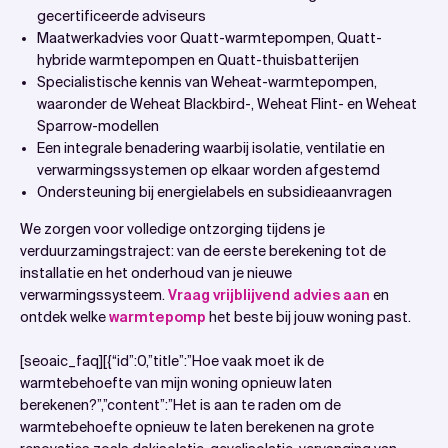
gecertificeerde adviseurs
Maatwerkadvies voor Quatt-warmtepompen, Quatt-
hybride warmtepompen en Quatt-thuisbatterijen
Specialistische kennis van Weheat-warmtepompen,
waaronder de Weheat Blackbird-, Weheat Flint- en Weheat
Sparrow-modellen
Een integrale benadering waarbij isolatie, ventilatie en
verwarmingssystemen op elkaar worden afgestemd
Ondersteuning bij energielabels en subsidieaanvragen
We zorgen voor volledige ontzorging tijdens je
verduurzamingstraject: van de eerste berekening tot de
installatie en het onderhoud van je nieuwe
verwarmingssysteem.
Vraag vrijblijvend advies aan
en
ontdek welke
warmtepomp
het beste bij jouw woning past.
[seoaic_faq][{“id”:0,”title”:”Hoe vaak moet ik de
warmtebehoefte van mijn woning opnieuw laten
berekenen?”,”content”:”Het is aan te raden om de
warmtebehoefte opnieuw te laten berekenen na grote