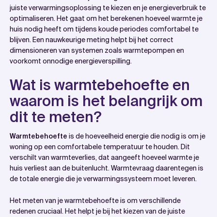
Wat is warmtebehoefte en waarom is het belangrijk
juiste verwarmingsoplossing te kiezen en je energieverbruik te
optimaliseren. Het gaat om het berekenen hoeveel warmte je
om dit te meten?
huis nodig heeft om tijdens koude periodes comfortabel te
Welke factoren bepalen de warmtebehoefte van je
blijven. Een nauwkeurige meting helpt bij het correct
woning?
dimensioneren van systemen zoals warmtepompen en
voorkomt onnodige energieverspilling.
Hoe bereken je zelf de warmtebehoefte van je
woning?
Wat is warmtebehoefte en
Welke tools en methoden kun je gebruiken voor
waarom is het belangrijk om
nauwkeurige meting?
dit te meten?
Hoe Wattslimmer helpt bij het bepalen van je
warmtebehoefte
Warmtebehoefte
is de hoeveelheid energie die nodig is om je
woning op een comfortabele temperatuur te houden. Dit
verschilt van warmteverlies, dat aangeeft hoeveel warmte je
huis verliest aan de buitenlucht. Warmtevraag daarentegen is
de totale energie die je verwarmingssysteem moet leveren.
Het meten van je warmtebehoefte is om verschillende
redenen cruciaal. Het helpt je bij het kiezen van de juiste