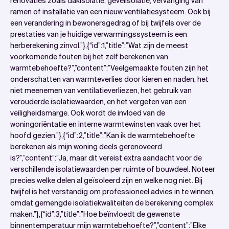
renovaties zoals dakisolatie, gevelisolatie, vervanging van
ramen of installatie van een nieuw ventilatiesysteem. Ook bij
een verandering in bewonersgedrag of bij twijfels over de
prestaties van je huidige verwarmingssysteem is een
herberekening zinvol.”},{“id”:1,”title”:”Wat zijn de meest
voorkomende fouten bij het zelf berekenen van
warmtebehoefte?”,”content”:”Veelgemaakte fouten zijn het
onderschatten van warmteverlies door kieren en naden, het
niet meenemen van ventilatieverliezen, het gebruik van
verouderde isolatiewaarden, en het vergeten van een
veiligheidsmarge. Ook wordt de invloed van de
woningoriëntatie en interne warmtewinsten vaak over het
hoofd gezien.”},{“id”:2,”title”:”Kan ik de warmtebehoefte
berekenen als mijn woning deels gerenoveerd
is?”,”content”:”Ja, maar dit vereist extra aandacht voor de
verschillende isolatiewaarden per ruimte of bouwdeel. Noteer
precies welke delen al geïsoleerd zijn en welke nog niet. Bij
twijfel is het verstandig om professioneel advies in te winnen,
omdat gemengde isolatiekwaliteiten de berekening complex
maken.”},{“id”:3,”title”:”Hoe beïnvloedt de gewenste
binnentemperatuur mijn warmtebehoefte?”,”content”:”Elke