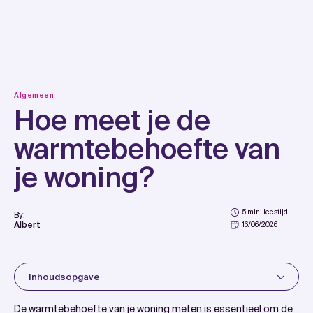
Skip
to
content
Algemeen
Hoe meet je de
warmtebehoefte van
je woning?
5 min. leestijd
By:
Albert
16/06/2026
Inhoudsopgave
Introduction
De warmtebehoefte van je woning meten is essentieel om de