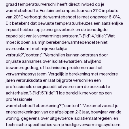
graad temperatuurverschil heeft direct invloed op je
warmtebehoefte. Een binnentemperatuur van 21°C in plaats
van 20°C verhoogt de warmtebehoefte met ongeveer 6-8%.
Dit betekent dat bewuste temperatuurkeuzes een aanzienlijke
impact hebben op je energieverbruik en de benodigde
capaciteit van je verwarmingssysteem.”},{“id”:4,”title”:”Wat
moet ik doen als mijn berekende warmtebehoefte niet
overeenkomt met mijn werkelijke
verbruik?”,”content”:”Verschillen kunnen ontstaan door
onjuiste aannames over isolatiewaarden, afwijkend
bewonersgedrag, of technische problemen aan het
verwarmingssysteem. Vergelijk je berekening met meerdere
jaren verbruiksdata en laat bij grote verschillen een
professionele energieaudit uitvoeren om de oorzaak te
achterhalen.”},{“id”:5,”title”:”Hoe bereid ik me voor op een
professionele
warmtebehoefteberekening?”,”content”:”Verzamel vooraf je
energierekeningen van de afgelopen 2-3 jaar, bouwjaar van de
woning, gegevens over uitgevoerde isolatiemaatregelen, en
technische specificaties van je huidige verwarmingssysteem.