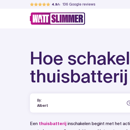
Skip
136
Google reviews
4.9
to
WattSlimmer
Jouw partner in verduurzamen
content
Hoe schakel
thuisbatterij
By:
Albert
Een
thuisbatterij
inschakelen begint met het act