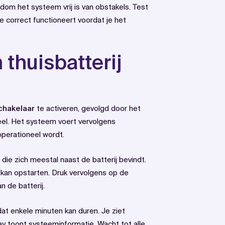
ndom het systeem vrij is van obstakels. Test
correct functioneert voordat je het
 thuisbatterij
chakelaar
te activeren, gevolgd door het
eel. Het systeem voert vervolgens
operationeel wordt.
die zich meestal naast de batterij bevindt.
an opstarten. Druk vervolgens op de
 de batterij.
dat enkele minuten kan duren. Je ziet
ay toont systeeminformatie. Wacht tot alle