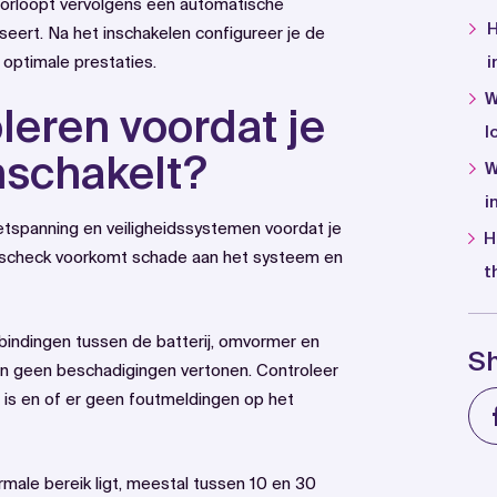
doorloopt vervolgens een automatische
H
liseert. Na het inschakelen configureer je de
 optimale prestaties.
i
W
leren voordat je
l
inschakelt?
W
i
netspanning en veiligheidssystemen voordat je
H
eidscheck voorkomt schade aan het systeem en
t
rbindingen tussen de batterij, omvormer en
S
 en geen beschadigingen vertonen. Controleer
 is en of er geen foutmeldingen op het
rmale bereik ligt, meestal tussen 10 en 30