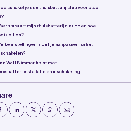
oe schakel je een thuisbatterij stap voor stap
n?
aarom start mijn thuisbatterij niet op en hoe
os ik dit op?
elke instellingen moet je aanpassen na het
nschakelen?
oe WattSlimmer helpt met
huisbatterijinstallatie en inschakeling
hare