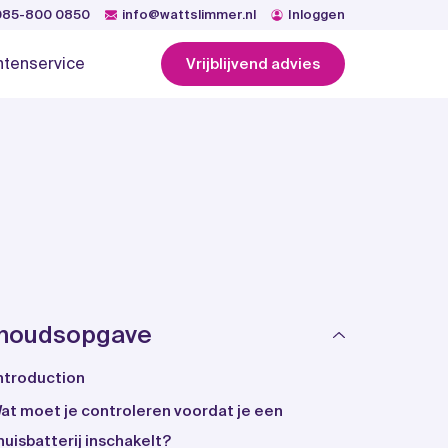
085-800 0850
info@wattslimmer.nl
Inloggen
ntenservice
Vrijblijvend advies
nhoudsopgave
ntroduction
at moet je controleren voordat je een
huisbatterij inschakelt?