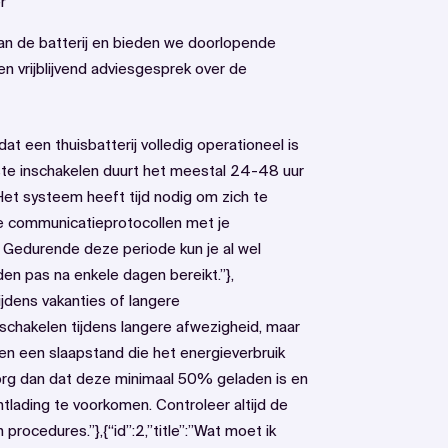
r
 van de batterij en bieden we doorlopende
n vrijblijvend adviesgesprek over de
dat een thuisbatterij volledig operationeel is
rste inschakelen duurt het meestal 24-48 uur
 Het systeem heeft tijd nodig om zich te
lle communicatieprotocollen met je
 Gedurende deze periode kun je al wel
en pas na enkele dagen bereikt.”},
 tijdens vakanties of langere
itschakelen tijdens langere afwezigheid, maar
ben een slaapstand die het energieverbruik
, zorg dan dat deze minimaal 50% geladen is en
lading te voorkomen. Controleer altijd de
procedures.”},{“id”:2,”title”:”Wat moet ik