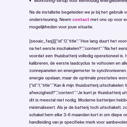
Monitoring-setup voor eenvoudig energiebehee
Na de installatie begeleiden we je bij het gebruik
ondersteuning. Neem
contact
met ons op voor ee
mogelijkheden voor jouw situatie.
[seoaic_faq][{“id”:0,”title”:”Hoe lang duurt het voor
na het eerste inschakelen?”,”content”:”Na het ee
voordat een thuisbatterij volledig operationeel is.
kalibreren, de eerste laadcyclus te voltooien en a
zonnepanelen en energiemeter te synchroniseren.
energie opslaan, maar de optimale prestaties word
{“id”:1,”title”:”Kan ik mijn thuisbatterij uitschakelen
afwezigheid?”,”content”:”Je kunt je thuisbatterij u
dit is meestal niet nodig. Moderne batterijen heb
minimaliseert. Als je de batterij toch uitschakelt
schakel hem elke 3-6 maanden kort in om diepe ont
handleiding van je specifieke merk voor aanbevolen 