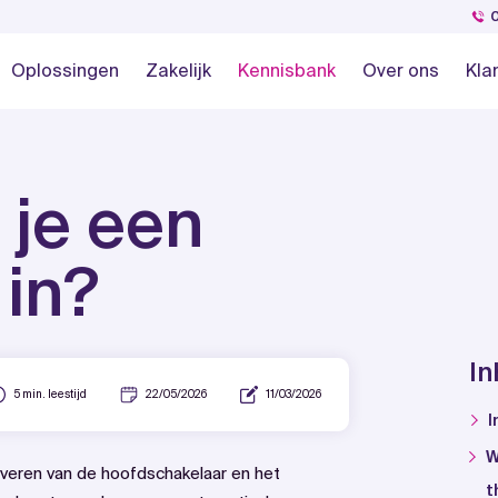
Oplossingen
Zakelijk
Kennisbank
Over ons
Kla
 je een
 in?
I
5 min. leestijd
22/05/2026
11/03/2026
I
W
iveren van de hoofdschakelaar en het
t