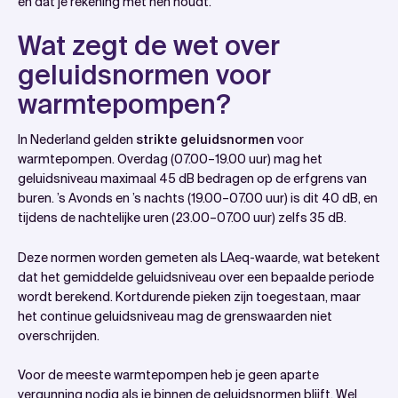
en dat je rekening met hen houdt.
Wat zegt de wet over
geluidsnormen voor
warmtepompen?
In Nederland gelden
strikte geluidsnormen
voor
warmtepompen. Overdag (07.00–19.00 uur) mag het
geluidsniveau maximaal 45 dB bedragen op de erfgrens van
buren. ’s Avonds en ’s nachts (19.00–07.00 uur) is dit 40 dB, en
tijdens de nachtelijke uren (23.00–07.00 uur) zelfs 35 dB.
Deze normen worden gemeten als LAeq-waarde, wat betekent
dat het gemiddelde geluidsniveau over een bepaalde periode
wordt berekend. Kortdurende pieken zijn toegestaan, maar
het continue geluidsniveau mag de grenswaarden niet
overschrijden.
Voor de meeste warmtepompen heb je geen aparte
vergunning nodig als je binnen de geluidsnormen blijft. Wel