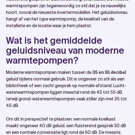
warmtepompen?
warmtepompen zijn tegenwoordig zo stil dat je ze nauwelijks
Welke factoren bepalen hoeveel geluid een
hoort, vooral de nieuwste invertermodellen. Het geluidsniveau
warmtepomp maakt?
hangt af van het type warmtepomp, de kwaliteit van de
installatie en de locatie waar je hem plaatst.
Hoe voorkom je geluidsoverlast voor jezelf en je
buren?
Wat is het gemiddelde
Wat zegt de wet over geluidsnormen voor
geluidsniveau van moderne
warmtepompen?
warmtepompen?
Hoe wij helpen met een stille warmtepompinstallatie
Veelgestelde vragen
Moderne warmtepompen maken tussen de
35 en 55 decibel
geluid tijdens normaal gebruik. Dit is ongeveer zo stil als een
bibliotheek of een zacht gesprek op normale afstand. Lucht-
waterwarmtepompen liggen meestal rond de 45 tot 55 dB,
terwijl grond-waterwarmtepompen vaak stiller zijn met 35 tot
45 dB.
Om dit in perspectief te plaatsen: een normale koelkast
maakt ongeveer 40 dB geluid, een fluisterend gesprek 30 dB
en een normale conversatie ligt rond de 60 dB. De meeste