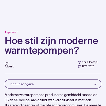
Skip
to
content
Algemeen
Hoe stil zijn moderne
warmtepompen?
5 min. leestijd
By:
Albert
11/02/2026
Inhoudsopgave
Introduction
Moderne warmtepompen produceren gemiddeld tussen de
Wat is het gemiddelde geluidsniveau van moderne
35 en 55 decibel aan geluid, wat vergelijkbaar is met een
fluisterend gesprek of zachte achtergrondmuziek. De meeste