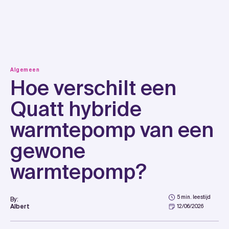
Skip
to
content
Algemeen
Hoe verschilt een
Quatt hybride
warmtepomp van een
gewone
warmtepomp?
5 min. leestijd
By:
Albert
12/06/2026