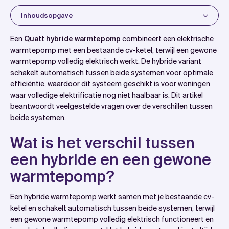
Inhoudsopgave
Introduction
Een
Quatt hybride warmtepomp
combineert een elektrische
Wat is het verschil tussen een hybride en een
warmtepomp met een bestaande cv-ketel, terwijl een gewone
warmtepomp volledig elektrisch werkt. De hybride variant
gewone warmtepomp?
schakelt automatisch tussen beide systemen voor optimale
Wanneer is een Quatt hybride warmtepomp de beste
efficiëntie, waardoor dit systeem geschikt is voor woningen
keuze?
waar volledige elektrificatie nog niet haalbaar is. Dit artikel
beantwoordt veelgestelde vragen over de verschillen tussen
Wat zijn de kosten van een hybride warmtepomp
beide systemen.
versus een gewone warmtepomp?
Hoe milieuvriendelijk is een hybride warmtepomp
Wat is het verschil tussen
vergeleken met een volledig elektrische?
een hybride en een gewone
Hoe WattSlimmer helpt bij het kiezen van de juiste
warmtepomp?
warmtepomp
Veelgestelde vragen
Een hybride warmtepomp werkt samen met je bestaande cv-
ketel en schakelt automatisch tussen beide systemen, terwijl
een gewone warmtepomp volledig elektrisch functioneert en