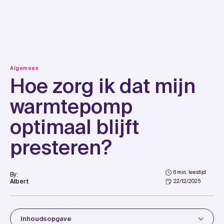
Skip
to
content
Algemeen
Hoe zorg ik dat mijn
warmtepomp
optimaal blijft
presteren?
6 min. leestijd
By:
Albert
22/12/2025
Inhoudsopgave