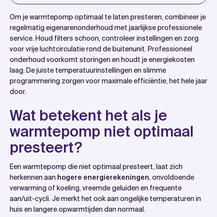
Introduction
Om je warmtepomp optimaal te laten presteren, combineer je
Wat betekent het als je warmtepomp niet optimaal
regelmatig eigenarenonderhoud met jaarlijkse professionele
service. Houd filters schoon, controleer instellingen en zorg
presteert?
voor vrije luchtcirculatie rond de buitenunit. Professioneel
Welke onderhoudstaken kun je zelf doen om je
onderhoud voorkomt storingen en houdt je energiekosten
warmtepomp goed te laten werken?
laag. De juiste temperatuurinstellingen en slimme
programmering zorgen voor maximale efficiëntie, het hele jaar
Hoe vaak moet je professioneel onderhoud laten
door.
uitvoeren aan je warmtepomp?
Welke instellingen zorgen ervoor dat je warmtepomp
Wat betekent het als je
het meest efficiënt werkt?
warmtepomp niet optimaal
Wat kun je doen als je warmtepomp storing heeft of
presteert?
niet goed werkt?
Hoe Watt Slimmer helpt met warmtepomponderhoud
Een warmtepomp die niet optimaal presteert, laat zich
herkennen aan
hogere energierekeningen
, onvoldoende
en -optimalisatie
verwarming of koeling, vreemde geluiden en frequente
Veelgestelde vragen
aan/uit-cycli. Je merkt het ook aan ongelijke temperaturen in
huis en langere opwarmtijden dan normaal.