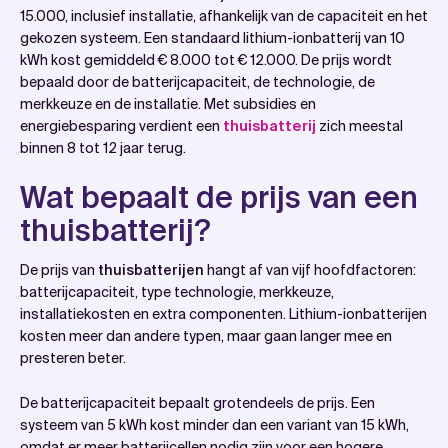
Wat bepaalt de prijs van een thuisbatterij?
15.000, inclusief installatie, afhankelijk van de capaciteit en het
gekozen systeem. Een standaard lithium-ionbatterij van 10
Hoeveel kost een thuisbatterij inclusief installatie?
kWh kost gemiddeld € 8.000 tot € 12.000. De prijs wordt
Welke subsidies en financieringsmogelijkheden zijn er
bepaald door de batterijcapaciteit, de technologie, de
voor thuisbatterijen?
merkkeuze en de installatie. Met subsidies en
energiebesparing verdient een
thuisbatterij
zich meestal
Wanneer verdient een thuisbatterij zichzelf terug?
binnen 8 tot 12 jaar terug.
Hoe Wattslimmer helpt met thuisbatterij-
investeringen
Wat bepaalt de prijs van een
Veelgestelde vragen
thuisbatterij?
De prijs van
thuisbatterijen
hangt af van vijf hoofdfactoren:
batterijcapaciteit, type technologie, merkkeuze,
installatiekosten en extra componenten. Lithium-ionbatterijen
kosten meer dan andere typen, maar gaan langer mee en
presteren beter.
De batterijcapaciteit bepaalt grotendeels de prijs. Een
systeem van 5 kWh kost minder dan een variant van 15 kWh,
omdat er meer batterijcellen nodig zijn voor een hogere