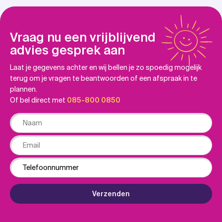
Vraag nu een vrijblijvend
advies gesprek aan
Laat je gegevens achter en wij bellen je zo spoedig mogelijk
terug om je vragen te beantwoorden of een afspraak in te
plannen.
Of bel direct met
085-800 0850
Naam
Email
Phone
Verzenden