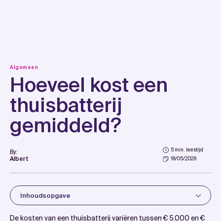
Skip
to
content
Algemeen
Hoeveel kost een
thuisbatterij
gemiddeld?
5 min. leestijd
By:
Albert
18/05/2026
Inhoudsopgave
Introduction
De kosten van een thuisbatterij variëren tussen € 5.000 en €