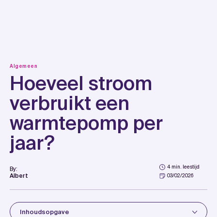
Skip
to
content
Algemeen
Hoeveel stroom
verbruikt een
warmtepomp per
jaar?
4 min. leestijd
By:
Albert
03/02/2026
Inhoudsopgave