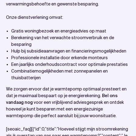
verwarmingsbehoefte en gewenste besparing.
Onze dienstverlening omvat:
Gratis woningbezoek en energieadvies op maat
Berekening van het verwachte stroomverbruik en de
besparing
Hulp bij subsidieaanvragen en financieringsmogelijkheden
Professionele installatie door erkende monteurs
Een jaarlijks onderhoudscontract voor optimale prestaties
Combinatiemogelijkheden met zonnepanelen en
thuisbatterijen
We zorgen ervoor dat je warmtepomp optimaal presteert en
dat je maximaal bespaart op je energierekening.
Bel ons
vandaag nog
voor een vrijblijvend adviesgesprek en ontdek
hoeveel je kunt besparen met een energiezuinige
warmtepomp die perfect aansluit bij jouw woonsituatie.
[seoaic_faq][{“id”:0,”title”:”Hoeveel stijgt mijn stroomrekening
als ik overstap van gas naar een warmtepomp?”,”content”:”Je