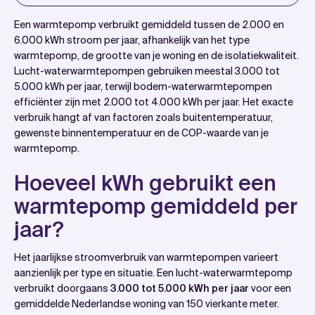
Introduction
Een warmtepomp verbruikt gemiddeld tussen de 2.000 en
Hoeveel kWh gebruikt een warmtepomp gemiddeld
6.000 kWh stroom per jaar, afhankelijk van het type
warmtepomp, de grootte van je woning en de isolatiekwaliteit.
per jaar?
Lucht-waterwarmtepompen gebruiken meestal 3.000 tot
Wat bepaalt het stroomverbruik van jouw
5.000 kWh per jaar, terwijl bodem-waterwarmtepompen
warmtepomp?
efficiënter zijn met 2.000 tot 4.000 kWh per jaar. Het exacte
verbruik hangt af van factoren zoals buitentemperatuur,
Hoeveel bespaar je op je energierekening met een
gewenste binnentemperatuur en de COP-waarde van je
warmtepomp?
warmtepomp.
Hoe maak je je warmtepomp zo energiezuinig
Hoeveel kWh gebruikt een
mogelijk?
warmtepomp gemiddeld per
Hoe wij helpen met warmtepompen
jaar?
Het jaarlijkse stroomverbruik van warmtepompen varieert
aanzienlijk per type en situatie. Een lucht-waterwarmtepomp
verbruikt doorgaans
3.000 tot 5.000 kWh per jaar
voor een
gemiddelde Nederlandse woning van 150 vierkante meter.