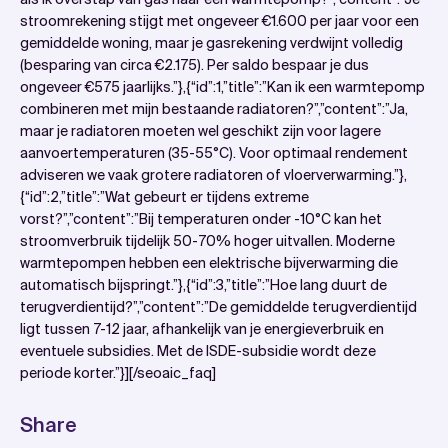
stroomrekening stijgt met ongeveer €1.600 per jaar voor een
gemiddelde woning, maar je gasrekening verdwijnt volledig
(besparing van circa €2.175). Per saldo bespaar je dus
ongeveer €575 jaarlijks.”},{“id”:1,”title”:”Kan ik een warmtepomp
combineren met mijn bestaande radiatoren?”,”content”:”Ja,
maar je radiatoren moeten wel geschikt zijn voor lagere
aanvoertemperaturen (35-55°C). Voor optimaal rendement
adviseren we vaak grotere radiatoren of vloerverwarming.”},
{“id”:2,”title”:”Wat gebeurt er tijdens extreme
vorst?”,”content”:”Bij temperaturen onder -10°C kan het
stroomverbruik tijdelijk 50-70% hoger uitvallen. Moderne
warmtepompen hebben een elektrische bijverwarming die
automatisch bijspringt.”},{“id”:3,”title”:”Hoe lang duurt de
terugverdientijd?”,”content”:”De gemiddelde terugverdientijd
ligt tussen 7-12 jaar, afhankelijk van je energieverbruik en
eventuele subsidies. Met de ISDE-subsidie wordt deze
periode korter.”}][/seoaic_faq]
Share