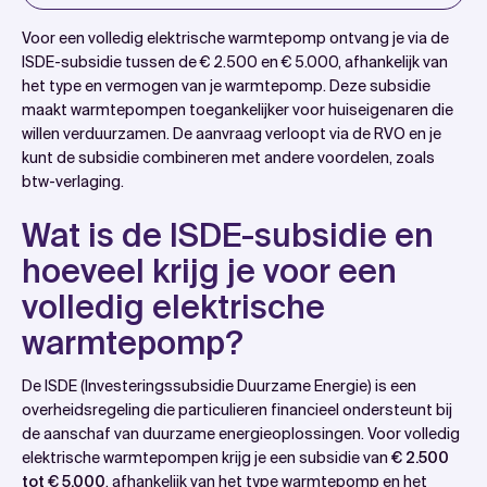
Introduction
Voor een volledig elektrische warmtepomp ontvang je via de
Wat is de ISDE-subsidie en hoeveel krijg je voor een
ISDE-subsidie tussen de € 2.500 en € 5.000, afhankelijk van
het type en vermogen van je warmtepomp. Deze subsidie
volledig elektrische warmtepomp?
maakt warmtepompen toegankelijker voor huiseigenaren die
Welke voorwaarden moet je warmtepomp vervullen
willen verduurzamen. De aanvraag verloopt via de RVO en je
voor subsidie?
kunt de subsidie combineren met andere voordelen, zoals
btw-verlaging.
Hoe vraag je de subsidie aan en wat zijn de
belangrijkste deadlines?
Wat is de ISDE-subsidie en
Kun je subsidie combineren met andere regelingen
hoeveel krijg je voor een
en wat zijn de voordelen?
volledig elektrische
Hoe wattslimmer helpt met subsidie voor jouw
warmtepomp?
warmtepomp
Veelgestelde vragen
De ISDE (Investeringssubsidie Duurzame Energie) is een
overheidsregeling die particulieren financieel ondersteunt bij
de aanschaf van duurzame energieoplossingen. Voor volledig
elektrische warmtepompen krijg je een subsidie van
€ 2.500
tot € 5.000
, afhankelijk van het type warmtepomp en het