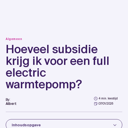
Skip
to
content
Algemeen
Hoeveel subsidie
krijg ik voor een full
electric
warmtepomp?
4 min. leestijd
By:
Albert
07/01/2026
Inhoudsopgave