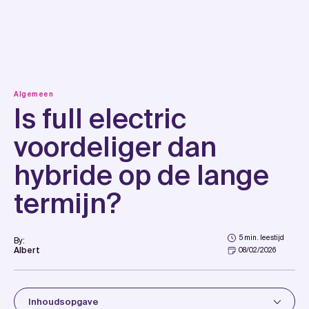
Skip
to
content
Algemeen
Is full electric
voordeliger dan
hybride op de lange
termijn?
5 min. leestijd
By:
Albert
08/02/2026
Inhoudsopgave