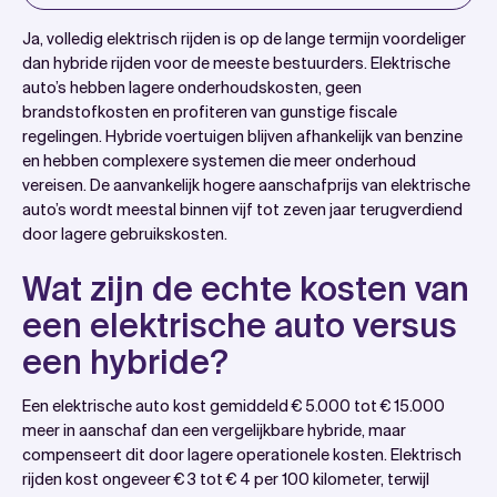
Introduction
Ja, volledig elektrisch rijden is op de lange termijn voordeliger
Wat zijn de echte kosten van een elektrische auto
dan hybride rijden voor de meeste bestuurders. Elektrische
auto’s hebben lagere onderhoudskosten, geen
versus een hybride?
brandstofkosten en profiteren van gunstige fiscale
Welke fiscale voordelen krijg je met een elektrische
regelingen. Hybride voertuigen blijven afhankelijk van benzine
auto?
en hebben complexere systemen die meer onderhoud
vereisen. De aanvankelijk hogere aanschafprijs van elektrische
Hoe beïnvloedt jouw rijgedrag de kostenvoordelen?
auto’s wordt meestal binnen vijf tot zeven jaar terugverdiend
Wat betekent de ontwikkeling van laadinfrastructuur
door lagere gebruikskosten.
voor jouw keuze?
Wat zijn de echte kosten van
Hoe Watt Slimmer helpt bij de overstap naar
een elektrische auto versus
elektrisch rijden
Veelgestelde vragen
een hybride?
Een elektrische auto kost gemiddeld € 5.000 tot € 15.000
meer in aanschaf dan een vergelijkbare hybride, maar
compenseert dit door lagere operationele kosten. Elektrisch
rijden kost ongeveer € 3 tot € 4 per 100 kilometer, terwijl