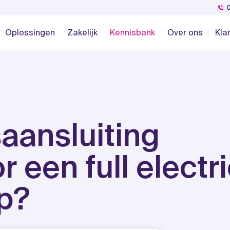
Oplossingen
Zakelijk
Kennisbank
Over ons
Kla
saansluiting
 een full electr
p?