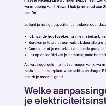
meeste Nederlandse woningen hebben een 25A-, 3
warmtepomp van 6 kilowatt heb je minimaal een 2
comfort.
Je kunt je huidige capaciteit controleren door dez
Kijk naar de
hoofdzekering
in je meterkast; hi
Bereken je totale stroomverbruik door alle grote 
Controleer of je meterkast voldoende groepen 
Let op de leeftijd van je installatie; oude bedr
Als vuistregel geldt: tel het vermogen van je warm
zoals inductiekookplaat, wasmachine en droger. Bli
dan zit je meestal goed.
Welke aanpassinge
je elektriciteitsins