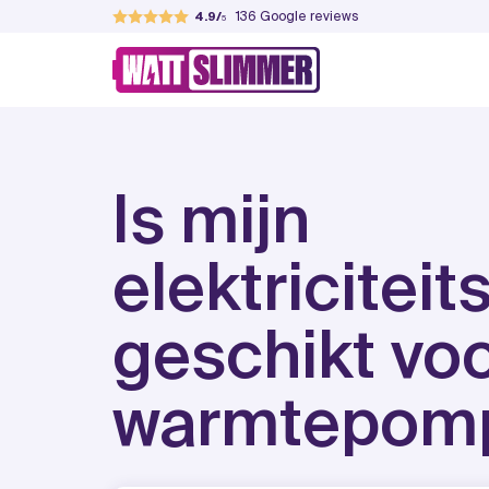
Skip
136
Google reviews
4.9
to
WattSlimmer
Jouw partner in verduurzamen
content
Is mijn
elektriciteit
geschikt voor
warmtepom