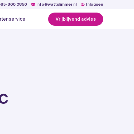
085-800 0850
info@wattslimmer.nl
Inloggen
ntenservice
Vrijblijvend advies
ic