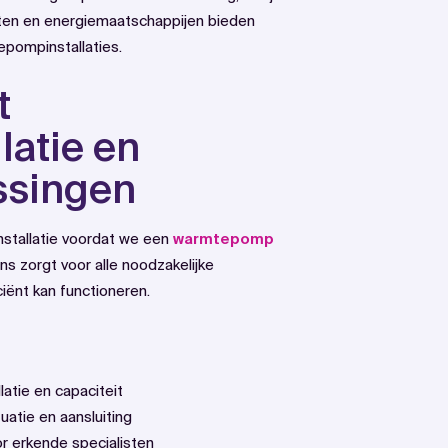
en en energiemaatschappijen bieden
epompinstallaties.
t
atie en
ssingen
sinstallatie voordat we een
warmtepomp
ns zorgt voor alle noodzakelijke
iënt kan functioneren.
llatie en capaciteit
atie en aansluiting
or erkende specialisten