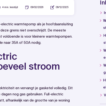
I
4 min. leestijd
09/02/2026
09/12/2025
I
W
ull-electric warmtepomp als je hoofdaansluiting
s
 deze grens niet overschrijdt. De meeste
H
t voldoende is voor kleinere warmtepompen.
de naar 35A of 50A nodig.
s
W
ctric
e
eveel stroom
W
g
H
e
triciteit en vervangt je gasketel volledig. Dit
dagen nog gas gebruiken. Full-electric
V
, afhankelijk van de grootte van je woning