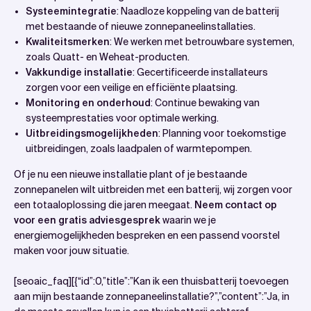
Systeemintegratie
: Naadloze koppeling van de batterij
met bestaande of nieuwe zonnepaneelinstallaties.
Kwaliteitsmerken
: We werken met betrouwbare systemen,
zoals Quatt- en Weheat-producten.
Vakkundige installatie
: Gecertificeerde installateurs
zorgen voor een veilige en efficiënte plaatsing.
Monitoring en onderhoud
: Continue bewaking van
systeemprestaties voor optimale werking.
Uitbreidingsmogelijkheden
: Planning voor toekomstige
uitbreidingen, zoals laadpalen of warmtepompen.
Of je nu een nieuwe installatie plant of je bestaande
zonnepanelen wilt uitbreiden met een batterij, wij zorgen voor
een totaaloplossing die jaren meegaat.
Neem contact op
voor een gratis adviesgesprek
waarin we je
energiemogelijkheden bespreken en een passend voorstel
maken voor jouw situatie.
[seoaic_faq][{“id”:0,”title”:”Kan ik een thuisbatterij toevoegen
aan mijn bestaande zonnepaneelinstallatie?”,”content”:”Ja, in