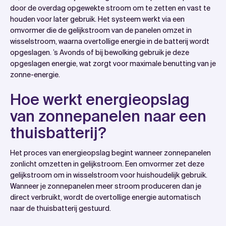
Hoe werkt energieopslag van zonnepanelen naar een
door de overdag opgewekte stroom om te zetten en vast te
houden voor later gebruik. Het systeem werkt via een
thuisbatterij?
omvormer die de gelijkstroom van de panelen omzet in
Welke voordelen biedt een thuisbatterij bij
wisselstroom, waarna overtollige energie in de batterij wordt
zonnepanelen?
opgeslagen. ’s Avonds of bij bewolking gebruik je deze
opgeslagen energie, wat zorgt voor maximale benutting van je
Hoeveel energie kan een thuisbatterij opslaan van
zonne-energie.
zonnepanelen?
Wat zijn de belangrijkste factoren bij het kiezen van
Hoe werkt energieopslag
een thuisbatterij?
van zonnepanelen naar een
Hoe wattslimmer helpt met thuisbatterij- en
thuisbatterij?
zonnepaneelcombinaties
Het proces van energieopslag begint wanneer zonnepanelen
zonlicht omzetten in gelijkstroom. Een omvormer zet deze
gelijkstroom om in wisselstroom voor huishoudelijk gebruik.
Wanneer je zonnepanelen meer stroom produceren dan je
direct verbruikt, wordt de overtollige energie automatisch
naar de thuisbatterij gestuurd.