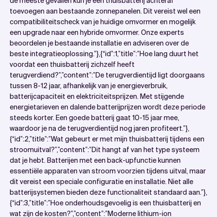
de meeste gevallen kun je een thuisbatterij achteraf
toevoegen aan bestaande zonnepanelen. Dit vereist wel een
compatibiliteitscheck van je huidige omvormer en mogelijk
een upgrade naar een hybride omvormer. Onze experts
beoordelen je bestaande installatie en adviseren over de
beste integratieoplossing.”},{“id”:1,”title”:”Hoe lang duurt het
voordat een thuisbatterij zichzelf heeft
terugverdiend?”,”content”:”De terugverdientijd ligt doorgaans
tussen 8-12 jaar, afhankelijk van je energieverbruik,
batterijcapaciteit en elektriciteitsprijzen. Met stijgende
energietarieven en dalende batterijprijzen wordt deze periode
steeds korter. Een goede batterij gaat 10-15 jaar mee,
waardoor je na de terugverdientijd nog jaren profiteert.”},
{“id”:2,”title”:”Wat gebeurt er met mijn thuisbatterij tijdens een
stroomuitval?”,”content”:”Dit hangt af van het type systeem
dat je hebt. Batterijen met een back-upfunctie kunnen
essentiële apparaten van stroom voorzien tijdens uitval, maar
dit vereist een speciale configuratie en installatie. Niet alle
batterijsystemen bieden deze functionaliteit standaard aan.”},
{“id”:3,”title”:”Hoe onderhoudsgevoelig is een thuisbatterij en
wat zijn de kosten?”,”content”:”Moderne lithium-ion