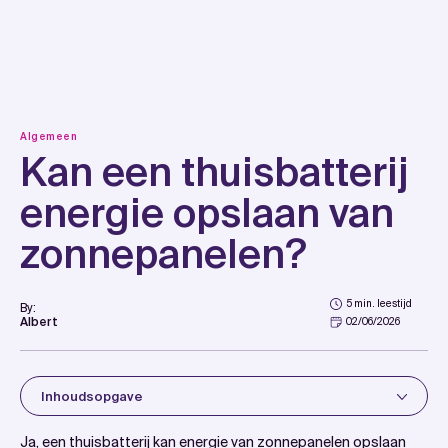
Skip
to
content
Algemeen
Kan een thuisbatterij
energie opslaan van
zonnepanelen?
5 min. leestijd
By:
Albert
02/06/2026
Inhoudsopgave
Introduction
Ja, een thuisbatterij kan energie van zonnepanelen opslaan