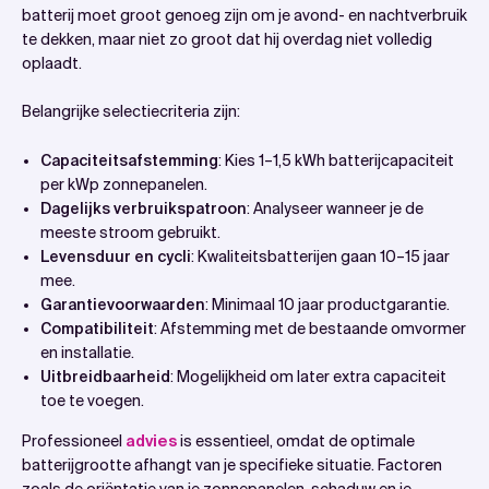
batterij moet groot genoeg zijn om je avond- en nachtverbruik
te dekken, maar niet zo groot dat hij overdag niet volledig
oplaadt.
Belangrijke selectiecriteria zijn:
Capaciteitsafstemming
: Kies 1–1,5 kWh batterijcapaciteit
per kWp zonnepanelen.
Dagelijks verbruikspatroon
: Analyseer wanneer je de
meeste stroom gebruikt.
Levensduur en cycli
: Kwaliteitsbatterijen gaan 10–15 jaar
mee.
Garantievoorwaarden
: Minimaal 10 jaar productgarantie.
Compatibiliteit
: Afstemming met de bestaande omvormer
en installatie.
Uitbreidbaarheid
: Mogelijkheid om later extra capaciteit
toe te voegen.
Professioneel
advies
is essentieel, omdat de optimale
batterijgrootte afhangt van je specifieke situatie. Factoren
zoals de oriëntatie van je zonnepanelen, schaduw en je