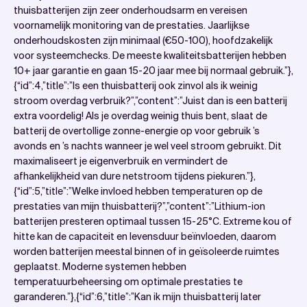
thuisbatterijen zijn zeer onderhoudsarm en vereisen
voornamelijk monitoring van de prestaties. Jaarlijkse
onderhoudskosten zijn minimaal (€50-100), hoofdzakelijk
voor systeemchecks. De meeste kwaliteitsbatterijen hebben
10+ jaar garantie en gaan 15-20 jaar mee bij normaal gebruik.”},
{“id”:4,”title”:”Is een thuisbatterij ook zinvol als ik weinig
stroom overdag verbruik?”,”content”:”Juist dan is een batterij
extra voordelig! Als je overdag weinig thuis bent, slaat de
batterij de overtollige zonne-energie op voor gebruik ’s
avonds en ’s nachts wanneer je wel veel stroom gebruikt. Dit
maximaliseert je eigenverbruik en vermindert de
afhankelijkheid van dure netstroom tijdens piekuren.”},
{“id”:5,”title”:”Welke invloed hebben temperaturen op de
prestaties van mijn thuisbatterij?”,”content”:”Lithium-ion
batterijen presteren optimaal tussen 15-25°C. Extreme kou of
hitte kan de capaciteit en levensduur beïnvloeden, daarom
worden batterijen meestal binnen of in geïsoleerde ruimtes
geplaatst. Moderne systemen hebben
temperatuurbeheersing om optimale prestaties te
garanderen.”},{“id”:6,”title”:”Kan ik mijn thuisbatterij later