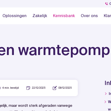
Oplossingen
Zakelijk
Kennisbank
Over ons
Kla
 een warmtepomp
I
4 min. leestijd
22/12/2025
09/12/2025
I
W
elijk, maar wordt sterk afgeraden vanwege
w