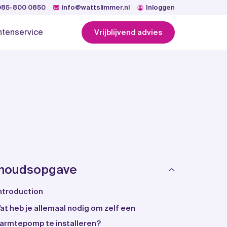
085-800 0850
info@wattslimmer.nl
Inloggen
ntenservice
Vrijblijvend advies
nhoudsopgave
ntroduction
at heb je allemaal nodig om zelf een
armtepomp te installeren?