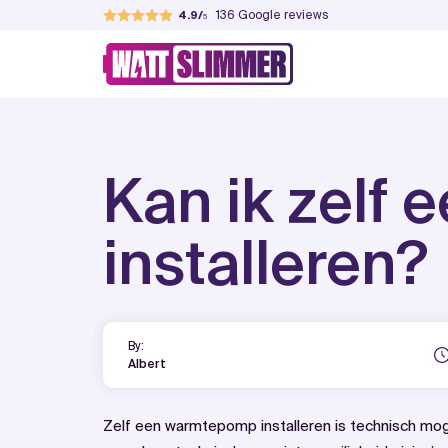
Skip
136
Google reviews
4.9
to
WattSlimmer
Jouw partner in verduurzamen
content
Kan ik zelf
installeren?
By:
Albert
Zelf een warmtepomp installeren is technisch mog