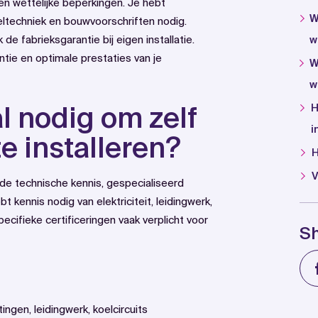
 en wettelijke beperkingen. Je hebt
W
koeltechniek en bouwvoorschriften nodig.
de fabrieksgarantie bij eigen installatie.
w
antie en optimale prestaties van je
W
w
l nodig om zelf
H
i
 installeren?
H
V
de technische kennis, gespecialiseerd
 kennis nodig van elektriciteit, leidingwerk,
cifieke certificeringen vaak verplicht voor
S
tingen, leidingwerk, koelcircuits