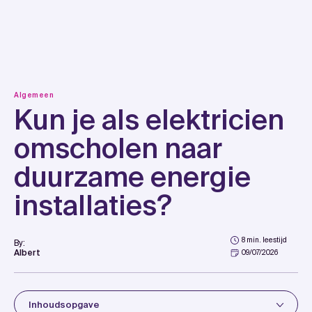
Skip
to
content
Algemeen
Kun je als elektricien
omscholen naar
duurzame energie
installaties?
8 min. leestijd
By:
Albert
09/07/2026
Inhoudsopgave