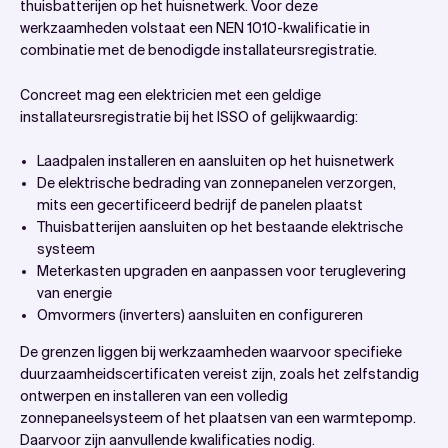
thuisbatterijen op het huisnetwerk. Voor deze
Veelgestelde vragen
werkzaamheden volstaat een NEN 1010-kwalificatie in
Mag een elektricien zonder extra certificaten
combinatie met de benodigde installateursregistratie.
zonnepanelen installeren?
Concreet mag een elektricien met een geldige
Is er subsidie beschikbaar voor omscholing naar
installateursregistratie bij het ISSO of gelijkwaardig:
duurzame energie?
Kan een elektricien ook warmtepompen installeren?
Laadpalen installeren en aansluiten op het huisnetwerk
De elektrische bedrading van zonnepanelen verzorgen,
Veelgestelde vragen
mits een gecertificeerd bedrijf de panelen plaatst
Thuisbatterijen aansluiten op het bestaande elektrische
systeem
Meterkasten upgraden en aanpassen voor teruglevering
van energie
Omvormers (inverters) aansluiten en configureren
De grenzen liggen bij werkzaamheden waarvoor specifieke
duurzaamheidscertificaten vereist zijn, zoals het zelfstandig
ontwerpen en installeren van een volledig
zonnepaneelsysteem of het plaatsen van een warmtepomp.
Daarvoor zijn aanvullende kwalificaties nodig.