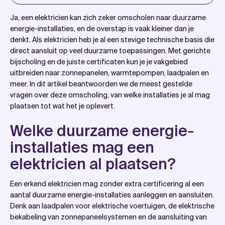
Introduction
Ja, een elektricien kan zich zeker omscholen naar duurzame
Welke duurzame energie-installaties mag een
energie-installaties, en de overstap is vaak kleiner dan je
denkt. Als elektricien heb je al een stevige technische basis die
elektricien al plaatsen?
direct aansluit op veel duurzame toepassingen. Met gerichte
Welke extra certificaten heeft een elektricien nodig
bijscholing en de juiste certificaten kun je je vakgebied
voor zonnepanelen?
uitbreiden naar zonnepanelen, warmtepompen, laadpalen en
meer. In dit artikel beantwoorden we de meest gestelde
Hoe lang duurt een omscholing van elektricien naar
vragen over deze omscholing, van welke installaties je al mag
duurzame energiespecialist?
plaatsen tot wat het je oplevert.
Waar kan een elektricien een erkende omscholing
Welke duurzame energie-
volgen in Nederland?
installaties mag een
Wat verdient een elektricien na omscholing naar
duurzame energie?
elektricien al plaatsen?
Is omscholen naar duurzame energie de moeite
Een erkend elektricien mag zonder extra certificering al een
waard voor elektriciens?
aantal duurzame energie-installaties aanleggen en aansluiten.
Hoe WattSlimmer bijdraagt aan duurzame energie-
Denk aan laadpalen voor elektrische voertuigen, de elektrische
installaties
bekabeling van zonnepaneelsystemen en de aansluiting van