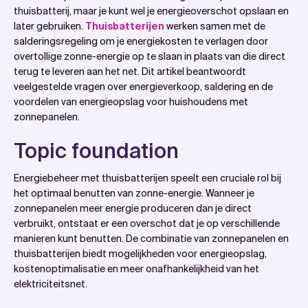
Topic foundation
thuisbatterij, maar je kunt wel je energieoverschot opslaan en
later gebruiken.
Thuisbatterijen
werken samen met de
Wat gebeurt er met het energieoverschot van je
salderingsregeling om je energiekosten te verlagen door
zonnepanelen?
overtollige zonne-energie op te slaan in plaats van die direct
Kun je daadwerkelijk energie verkopen met een
terug te leveren aan het net. Dit artikel beantwoordt
veelgestelde vragen over energieverkoop, saldering en de
thuisbatterij?
voordelen van energieopslag voor huishoudens met
Hoe werkt saldering bij zonnepanelen met een
zonnepanelen.
thuisbatterij?
Topic foundation
Welke voordelen heeft een thuisbatterij voor je
energieoverschot?
Energiebeheer met thuisbatterijen speelt een cruciale rol bij
Wanneer loont een thuisbatterij het meest voor
het optimaal benutten van zonne-energie. Wanneer je
energieopslag?
zonnepanelen meer energie produceren dan je direct
verbruikt, ontstaat er een overschot dat je op verschillende
Hoe wattslimmer helpt met thuisbatterij-
manieren kunt benutten. De combinatie van zonnepanelen en
oplossingen
thuisbatterijen biedt mogelijkheden voor energieopslag,
kostenoptimalisatie en meer onafhankelijkheid van het
elektriciteitsnet.