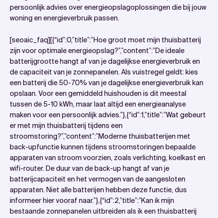
persoonlijk advies over energieopslagoplossingen die bij jouw
woning en energieverbruik passen.
[seoaic_faq][{“id”:0,”title”:”Hoe groot moet mijn thuisbatterij
zijn voor optimale energieopslag?”,”content”:”De ideale
batterijgrootte hangt af van je dagelijkse energieverbruik en
de capaciteit van je zonnepanelen. Als vuistregel geldt: kies
een batterij die 50-70% van je dagelijkse energieverbruik kan
opslaan. Voor een gemiddeld huishouden is dit meestal
tussen de 5-10 kWh, maar laat altijd een energieanalyse
maken voor een persoonlijk advies.”},{“id”:1,”title”:”Wat gebeurt
er met mijn thuisbatterij tijdens een
stroomstoring?”,”content”:”Moderne thuisbatterijen met
back-upfunctie kunnen tijdens stroomstoringen bepaalde
apparaten van stroom voorzien, zoals verlichting, koelkast en
wifi-router. De duur van de back-up hangt af van je
batterijcapaciteit en het vermogen van de aangesloten
apparaten. Niet alle batterijen hebben deze functie, dus
informeer hier vooraf naar.”},{“id”:2,”title”:”Kan ik mijn
bestaande zonnepanelen uitbreiden als ik een thuisbatterij