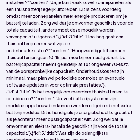
installeer?”,”content”:”Ja, je kunt vaak zowel zonnepanelen als
een thuisbatterij tegelijk uitbreiden. Dit is zelfs voordelig
omdat meer zonnepanelen meer energie produceren om je
batterij te laden. Zorg wel dat je omvormer geschikt is voor de
totale capaciteit, anders moet deze mogelijk worden
vervangen of uitgebreid.”},{“id”:3,”title”:”Hoe lang gaat een
thuisbatterij mee en wat zijn de
onderhoudskosten?”,”content”:”Hoogwaardige lithium-ion
thuisbatterijen gaan 10-15 jaar mee bij normaal gebruik. De
batterijcapaciteit neemt geleidelijk af tot ongeveer 70-80%
van de oorspronkelijke capaciteit. Onderhoudskosten zijn
minimaal, maar plan wel periodieke controles en eventuele
software-updates in voor optimale prestaties.”},
{“id”:4,”title”:”Is het mogelijk om meerdere thuisbatterijen te
combineren?”,”content”:”Ja, veel batterijsystemen zijn
modulair opgebouwd en kunnen worden uitgebreid met extra
batterijmodules. Dit is handig als je energiebehoefte groeit of
als je achteraf meer opslagcapaciteit wilt. Zorg wel dat je
omvormer en elektra-installatie geschikt zijn voor de totale
capaciteit.”},{“id”:5,”title”:”Wat zijn de belangrijkste
aandachtspunten bij het kiezen van een