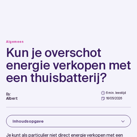
Skip
to
content
Algemeen
Kun je overschot
energie verkopen met
een thuisbatterij?
6 min. leestijd
By:
Albert
16/05/2026
Inhoudsopgave
Introduction
Je kunt als particulier niet direct energie verkopen met een