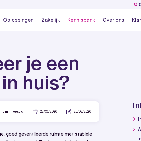
Oplossingen
Zakelijk
Kennisbank
Over ons
Kla
eer je een
 in huis?
I
5 min. leestijd
22/06/2026
25/02/2026
I
W
roge, goed geventileerde ruimte met stabiele
j