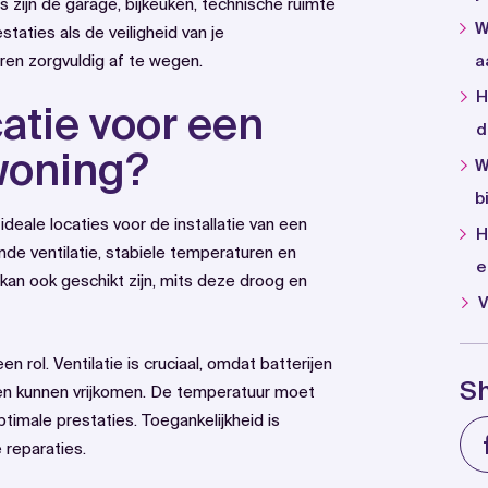
 zijn de garage, bijkeuken, technische ruimte
W
taties als de veiligheid van je
oren zorgvuldig af te wegen.
a
H
catie voor een
d
 woning?
W
b
 ideale locaties voor de installatie van een
H
nde ventilatie, stabiele temperaturen en
e
kan ook geschikt zijn, mits deze droog en
V
n rol. Ventilatie is cruciaal, omdat batterijen
S
en kunnen vrijkomen. De temperatuur moet
ptimale prestaties. Toegankelijkheid is
 reparaties.