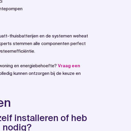
ci
mtepompen
att-thuisbatterijen en de systemen weheat
 experts stemmen alle componenten perfect
ysteemefficiëntie.
uw woning en energiebehoefte?
Vraag een
olledig kunnen ontzorgen bij de keuze en
en
zelf installeren of heb
l nodig?