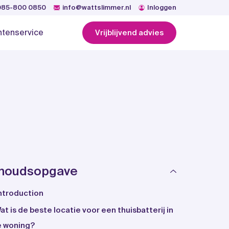
085-800 0850
info@wattslimmer.nl
Inloggen
ntenservice
Vrijblijvend advies
nhoudsopgave
ntroduction
at is de beste locatie voor een thuisbatterij in
e woning?