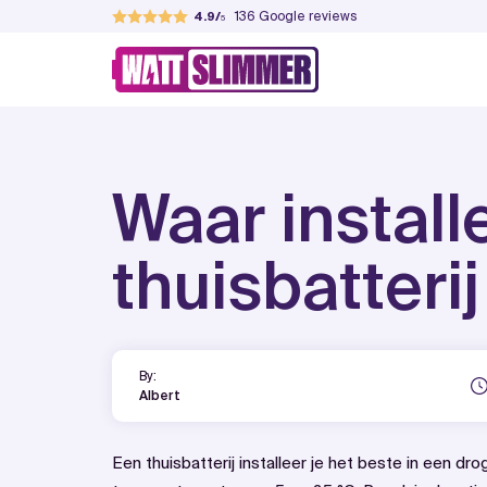
Skip
136
Google reviews
4.9
to
WattSlimmer
Jouw partner in verduurzamen
content
Waar install
thuisbatterij
By:
Albert
Een thuisbatterij installeer je het beste in een d