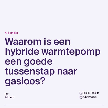
Skip
to
content
Algemeen
Waarom is een
hybride warmtepomp
een goede
tussenstap naar
gasloos?
5 min. leestijd
By:
Albert
14/02/2026