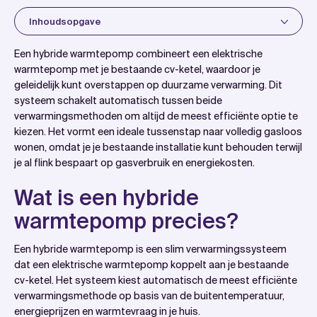
Inhoudsopgave
Introduction
Een hybride warmtepomp combineert een elektrische
Wat is een hybride warmtepomp precies?
warmtepomp met je bestaande cv-ketel, waardoor je
geleidelijk kunt overstappen op duurzame verwarming. Dit
Waarom kiezen steeds meer mensen voor een
systeem schakelt automatisch tussen beide
hybride warmtepomp?
verwarmingsmethoden om altijd de meest efficiënte optie te
Hoeveel gas bespaar je met een hybride
kiezen. Het vormt een ideale tussenstap naar volledig gasloos
wonen, omdat je je bestaande installatie kunt behouden terwijl
warmtepomp?
je al flink bespaart op gasverbruik en energiekosten.
Wat zijn de kosten van een hybride warmtepomp?
Hoe wij helpen met hybride warmtepompen
Wat is een hybride
Veelgestelde vragen
warmtepomp precies?
Een hybride warmtepomp is een slim verwarmingssysteem
dat een elektrische warmtepomp koppelt aan je bestaande
cv-ketel. Het systeem kiest automatisch de meest efficiënte
verwarmingsmethode op basis van de buitentemperatuur,
energieprijzen en warmtevraag in je huis.