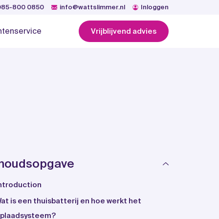
085-800 0850
info@wattslimmer.nl
Inloggen
ntenservice
Vrijblijvend advies
nhoudsopgave
ntroduction
at is een thuisbatterij en hoe werkt het
plaadsysteem?