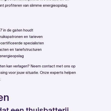
kunt profiteren van slimme energieopslag.
7 in de gaten houdt
ruikspatronen en tarieven
ecertificeerde specialisten
cten en tariefstructuren
 energieopslag
osten kan verlagen? Neem contact met ons op
ssing voor jouw situatie. Onze experts helpen
.
en
at een thuisbatterij