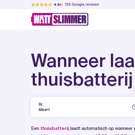
Skip
136
Google reviews
4.9
to
WattSlimmer
Jouw partner in verduurzamen
content
Wanneer laa
thuisbatteri
By:
Albert
Een
thuisbatterij
laadt automatisch op wanneer e