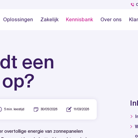
Oplossingen
Zakelijk
Kennisbank
Over ons
Kla
dt een
j op?
I
5 min. leestijd
30/05/2026
11/03/2026
I
W
r overtollige energie van zonnepanelen
o