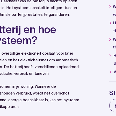
 Daarnaast kan de batterij ’s nachts opladen
W
 is. Het systeem schakelt intelligent tussen
male batterijprestaties te garanderen.
v
H
terij en hoe
t
systeem?
W
t
vertollige elektriciteit opslaat voor later
H
en en het elektriciteitsnet om automatisch
t
. De batterij heeft verschillende oplaadmodi
V
uctie, verbruik en tarieven.
romen in je woning. Wanneer de
S
shouden verbruikt, wordt het overschot
zonne-energie beschikbaar is, kan het systeem
dkope uren.