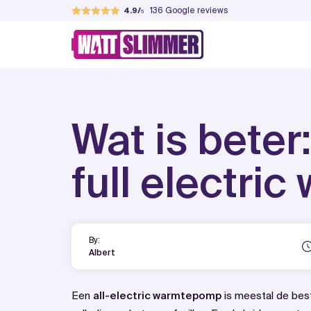
Skip
136
Google reviews
4.9
to
WattSlimmer
Jouw partner in verduurzamen
content
Wat is beter
full electr
By:
Albert
Een
all-electric warmtepomp
is meestal de bes