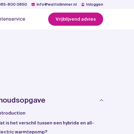
085-800 0850
info@wattslimmer.nl
Inloggen
ntenservice
Vrijblijvend advies
nhoudsopgave
ntroduction
at is het verschil tussen een hybride en all-
lectric warmtepomp?