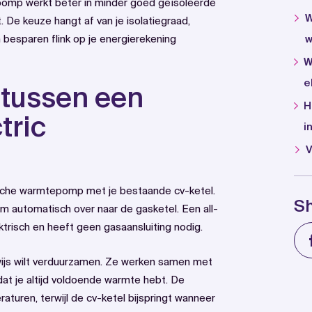
tepomp werkt beter in minder goed geïsoleerde
W
 De keuze hangt af van je isolatiegraad,
esparen flink op je energierekening
w
W
e
l tussen een
H
tric
i
V
sche warmtepomp met je bestaande cv-ketel.
S
m automatisch over naar de gasketel. Een all-
ktrisch en heeft geen gasaansluiting nodig.
wijs wilt verduurzamen. Ze werken samen met
at je altijd voldoende warmte hebt. De
uren, terwijl de cv-ketel bijspringt wanneer