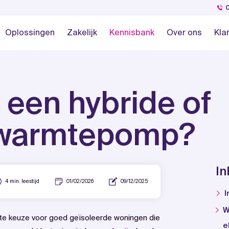
Oplossingen
Zakelijk
Kennisbank
Over ons
Kla
: een hybride of
ic warmtepomp?
I
4 min. leestijd
01/02/2026
09/12/2025
I
W
te keuze voor goed geïsoleerde woningen die
e