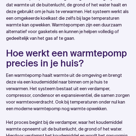
Hoe werkt een warmtepomp precies in je huis?
dat warmte uit de buitenlucht, de grond of het water haalt en
deze gebruikt om je huis te verwarmen. Het systeem werkt als
Wat zijn de verschillende soorten warmtepompen?
een omgekeerde koelkast die zelfs bij lage temperaturen
Welke voordelen heeft een warmtepomp ten
warmte kan opwekken. Warmtepompen zijn een duurzaam
opzichte van een gasketel?
alternatief voor gasketels en kunnen je helpen volledig of
gedeeltelijk van het gas af te gaan.
Hoeveel kost een warmtepomp en wat bepaalt de
prijs?
Hoe werkt een warmtepomp
Is jouw huis geschikt voor een warmtepomp?
precies in je huis?
Hoe wattslimmer helpt met warmtepompen
Veelgestelde vragen
Een warmtepomp haalt warmte uit de omgeving en brengt
deze via een koudemiddel naar binnen om je huis te
verwarmen. Het systeem bestaat uit een verdamper,
compressor, condensor en expansieventiel, die samen zorgen
voor warmteoverdracht. Ook bij temperaturen onder nul kan
een moderne warmtepomp nog warmte opwekken.
Het proces begint bij de verdamper, waar het koudemiddel
warmte opneemt uit de buitenlucht, de grond of het water.
Hierdoor verdampt het koudemiddel en wordt het gasvormig.