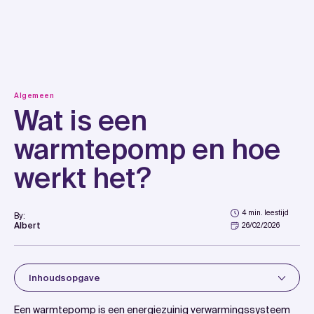
Skip
to
content
Algemeen
Wat is een
warmtepomp en hoe
werkt het?
4 min. leestijd
By:
Albert
26/02/2026
Inhoudsopgave
Introduction
Een warmtepomp is een energiezuinig verwarmingssysteem