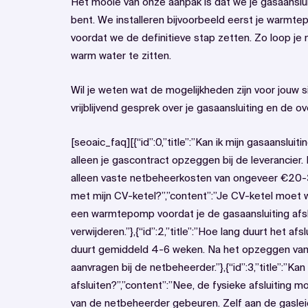
Het mooie van onze aanpak is dat we je gasaansluit
bent. We installeren bijvoorbeeld eerst je warmte
voordat we de definitieve stap zetten. Zo loop je 
warm water te zitten.
Wil je weten wat de mogelijkheden zijn voor jouw
vrijblijvend gesprek over je gasaansluiting en de 
[seoaic_faq][{“id”:0,”title”:”Kan ik mijn gasaansluiting
alleen je gascontract opzeggen bij de leverancier. D
alleen vaste netbeheerkosten van ongeveer €20-30 
met mijn CV-ketel?”,”content”:”Je CV-ketel moet 
een warmtepomp voordat je de gasaansluiting afsl
verwijderen.”},{“id”:2,”title”:”Hoe lang duurt het 
duurt gemiddeld 4-6 weken. Na het opzeggen van j
aanvragen bij de netbeheerder.”},{“id”:3,”title”:”Kan
afsluiten?”,”content”:”Nee, de fysieke afsluiting 
van de netbeheerder gebeuren. Zelf aan de gasleidi