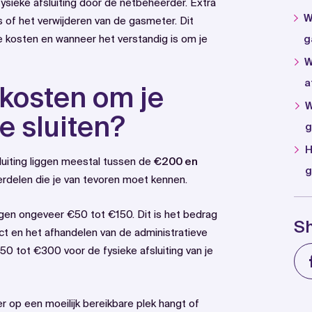
ysieke afsluiting door de netbeheerder. Extra
W
 of het verwijderen van de gasmeter. Dit
de kosten en wanneer het verstandig is om je
g
W
a
 kosten om je
W
e sluiten?
g
H
sluiting liggen meestal tussen de
€200 en
g
erdelen die je van tevoren moet kennen.
agen ongeveer €50 tot €150. Dit is het bedrag
S
ct en het afhandelen van de administratieve
 tot €300 voor de fysieke afsluiting van je
 op een moeilijk bereikbare plek hangt of