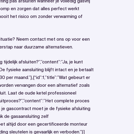
ing pas afsluiten wanneer je volledig gasvrij
pomp en zorgen dat alles perfect werkt
nooit het risico om zonder verwarming of
 situatie? Neem contact met ons op voor een
overstap naar duurzame alternatieven.
 tijdelijk afsluiten?”,”content”:”Ja, je kunt
e fysieke aansluiting blijft intact en je betaalt
per maand.”},{“id”:1,”title”:”Wat gebeurt er
worden vervangen door een alternatief zoals
uit. Laat de oude ketel professioneel
afsluitproces?”,”content”:”Het complete proces
e gascontract moet je de fysieke afsluiting
 ik de gasaansluiting zelf
moet altijd door een gecertificeerde monteur
ng sleutelen is gevaarlijk en verboden.”}]