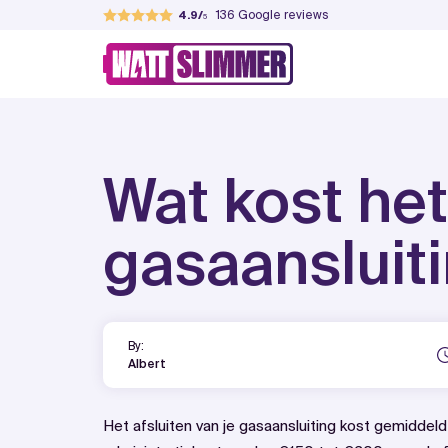
Skip
136
Google reviews
4.9
to
WattSlimmer
Jouw partner in verduurzamen
content
Wat kost he
gasaansluiti
By:
Albert
Het afsluiten van je gasaansluiting kost gemidde