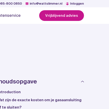
085-800 0850
info@wattslimmer.nl
Inloggen
ntenservice
Vrijblijvend advies
nhoudsopgave
ntroduction
at zijn de exacte kosten om je gasaansluiting
f te sluiten?