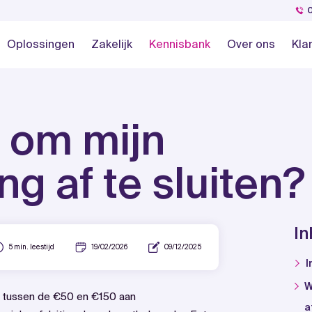
Oplossingen
Zakelijk
Kennisbank
Over ons
Kla
t om mijn
ng af te sluiten?
I
5 min. leestijd
19/02/2026
09/12/2025
I
W
ld tussen de €50 en €150 aan
a