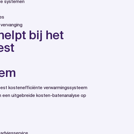
nde systemen
es
 vervanging
elpt bij het
est
eem
st kostenefficiënte verwarmingssysteem
en een uitgebreide kosten-batenanalyse op
adviesservice