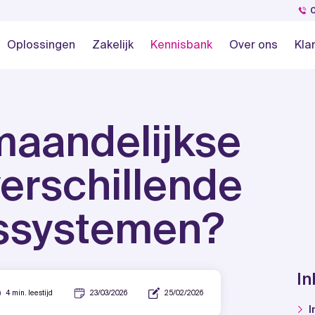
Oplossingen
Zakelijk
Kennisbank
Over ons
Kla
maandelijkse
erschillende
ssystemen?
I
4 min. leestijd
23/03/2026
25/02/2026
I