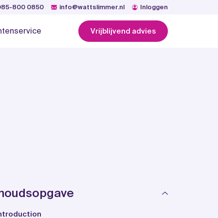
085-800 0850
info@wattslimmer.nl
Inloggen
ntenservice
Vrijblijvend advies
nhoudsopgave
ntroduction