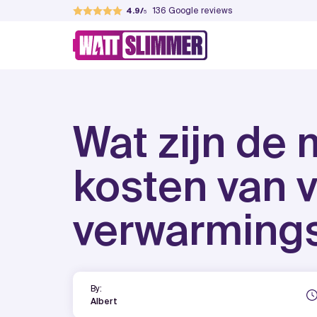
Skip
136
Google reviews
4.9
to
WattSlimmer
Jouw partner in verduurzamen
content
Wat zijn de 
kosten van v
verwarming
By:
Albert