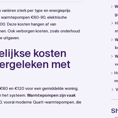
W
ariëren sterk per type en energieprijs.
g
, warmtepompen €60-90, elektrische
H
00. Deze kosten hangen af van
onen. Ook verborgen kosten, zoals onderhoud
m
le uitgaven.
W
b
elijkse kosten
W
vergeleken met
v
H
m
en €80 en €120 voor een gemiddelde woning,
V
van het systeem.
Warmtepompen zijn vaak
90, vooral moderne Quatt-warmtepompen, die
S