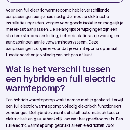
Introduction
Voor een full electric warmtepomp heb je verschillende
Wat is het verschil tussen een hybride en full electric
aanpassingen aan je huis nodig. Je moet je elektrische
installatie upgraden, zorgen voor goede isolatie en mogelijk je
warmtepomp?
meterkast aanpassen. De belangrijkste wijzigingen zijn een
Welke elektrische aanpassingen zijn nodig voor een
sterkere stroomaansluiting, betere isolatie van je woning en
full electric warmtepomp?
aanpassingen aan je verwarmingssysteem. Deze
aanpassingen zorgen ervoor dat je
warmtepomp
optimaal
Hoe belangrijk is goede isolatie bij een full electric
functioneert en je volledig van het gas af kunt.
warmtepomp?
Wat zijn de kosten van alle benodigde aanpassingen
Wat is het verschil tussen
samen?
een hybride en full electric
Hoe wattslimmer helpt bij de overstap naar full
warmtepomp?
electric verwarming
Veelgestelde vragen
Een hybride warmtepomp werkt samen met je gasketel, terwijl
een full electric warmtepomp volledig elektrisch functioneert,
zonder gas. De hybride variant schakelt automatisch tussen
elektriciteit en gas, afhankelijk van wat het goedkoopst is. Een
full electric warmtepomp gebruikt alleen elektriciteit voor