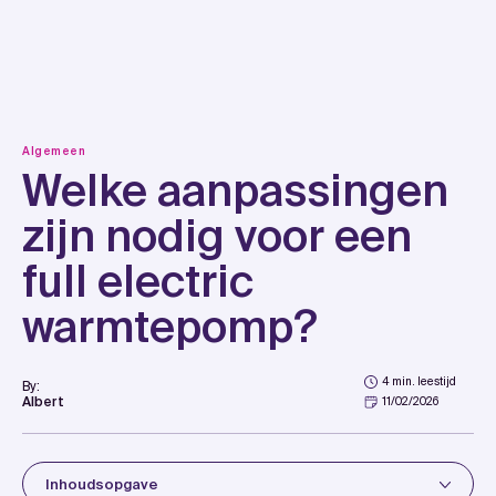
Skip
to
content
Algemeen
Welke aanpassingen
zijn nodig voor een
full electric
warmtepomp?
4 min. leestijd
By:
Albert
11/02/2026
Inhoudsopgave