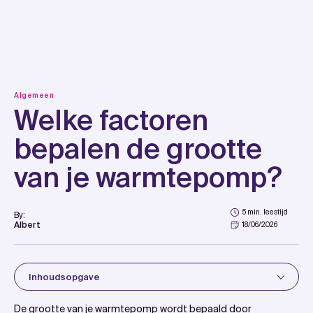
Skip
to
content
Algemeen
Welke factoren
bepalen de grootte
van je warmtepomp?
5 min. leestijd
By:
Albert
18/06/2026
Inhoudsopgave
Introduction
De grootte van je warmtepomp wordt bepaald door