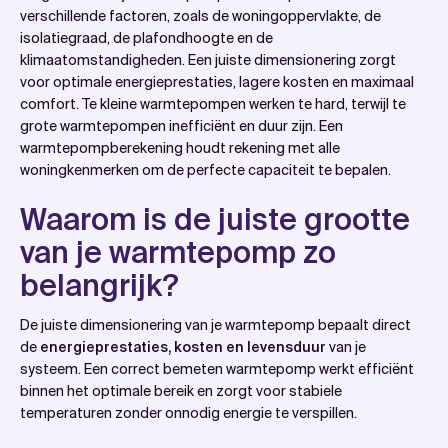
Waarom is de juiste grootte van je warmtepomp zo
verschillende factoren, zoals de woningoppervlakte, de
isolatiegraad, de plafondhoogte en de
belangrijk?
klimaatomstandigheden. Een juiste dimensionering zorgt
Welke eigenschappen van je woning bepalen de
voor optimale energieprestaties, lagere kosten en maximaal
grootte van je warmtepomp?
comfort. Te kleine warmtepompen werken te hard, terwijl te
grote warmtepompen inefficiënt en duur zijn. Een
Hoe bereken je het benodigde vermogen van een
warmtepompberekening houdt rekening met alle
warmtepomp?
woningkenmerken om de perfecte capaciteit te bepalen.
Welke rol speelt isolatie bij de keuze van je
Waarom is de juiste grootte
warmtepomp?
van je warmtepomp zo
Hoe Wattslimmer helpt met
warmtepompdimensionering
belangrijk?
Veelgestelde vragen
De juiste dimensionering van je warmtepomp bepaalt direct
de
energieprestaties, kosten en levensduur
van je
systeem. Een correct bemeten warmtepomp werkt efficiënt
binnen het optimale bereik en zorgt voor stabiele
temperaturen zonder onnodig energie te verspillen.