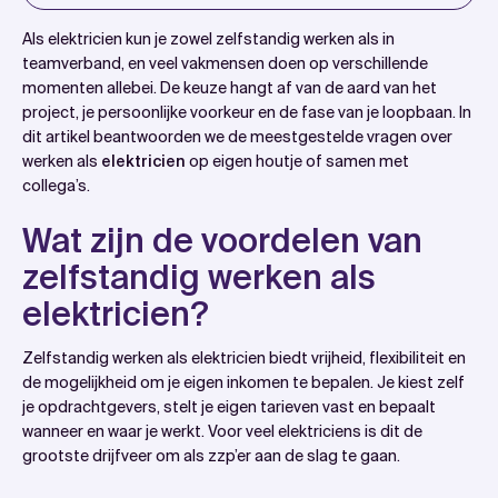
Introduction
Als elektricien kun je zowel zelfstandig werken als in
Wat zijn de voordelen van zelfstandig werken als
teamverband, en veel vakmensen doen op verschillende
momenten allebei. De keuze hangt af van de aard van het
elektricien?
project, je persoonlijke voorkeur en de fase van je loopbaan. In
Wat zijn de nadelen van zelfstandig werken als
dit artikel beantwoorden we de meestgestelde vragen over
elektricien?
werken als
elektricien
op eigen houtje of samen met
collega’s.
Welke taken voert een elektricien in teamverband
uit?
Wat zijn de voordelen van
Wanneer kies je voor zelfstandig werken en wanneer
zelfstandig werken als
voor een team?
elektricien?
Kan een zzp-elektricien ook samenwerken met
andere vakmensen?
Zelfstandig werken als elektricien biedt vrijheid, flexibiliteit en
Hoe WattSlimmer werkt met elektriciens en
de mogelijkheid om je eigen inkomen te bepalen. Je kiest zelf
je opdrachtgevers, stelt je eigen tarieven vast en bepaalt
installatieprofessionals
wanneer en waar je werkt. Voor veel elektriciens is dit de
Veelgestelde vragen
grootste drijfveer om als zzp’er aan de slag te gaan.