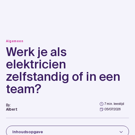
Skip
to
content
Algemeen
Werk je als
elektricien
zelfstandig of in een
team?
7 min. leestijd
By:
Albert
05/07/2026
Inhoudsopgave