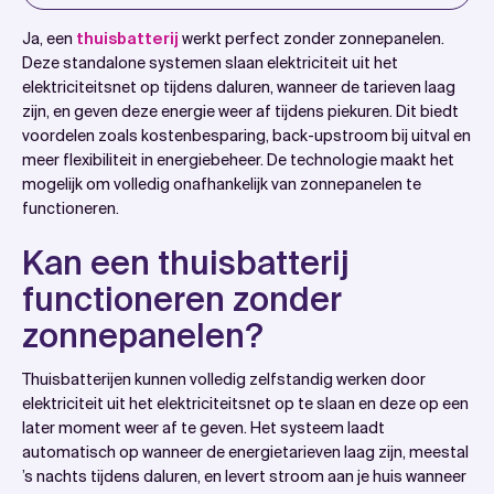
Introduction
Ja, een
thuisbatterij
werkt perfect zonder zonnepanelen.
Kan een thuisbatterij functioneren zonder
Deze standalone systemen slaan elektriciteit uit het
elektriciteitsnet op tijdens daluren, wanneer de tarieven laag
zonnepanelen?
zijn, en geven deze energie weer af tijdens piekuren. Dit biedt
Wanneer is een thuisbatterij zonder zonnepanelen
voordelen zoals kostenbesparing, back-upstroom bij uitval en
zinvol?
meer flexibiliteit in energiebeheer. De technologie maakt het
mogelijk om volledig onafhankelijk van zonnepanelen te
Wat zijn de voordelen van een thuisbatterij zonder
functioneren.
zonnepanelen?
Hoe kies je de juiste thuisbatterij voor standalone
Kan een thuisbatterij
gebruik?
functioneren zonder
Hoe WattSlimmer helpt met thuisbatterijoplossingen
zonnepanelen?
Veelgestelde vragen
Thuisbatterijen kunnen volledig zelfstandig werken door
elektriciteit uit het elektriciteitsnet op te slaan en deze op een
later moment weer af te geven. Het systeem laadt
automatisch op wanneer de energietarieven laag zijn, meestal
’s nachts tijdens daluren, en levert stroom aan je huis wanneer