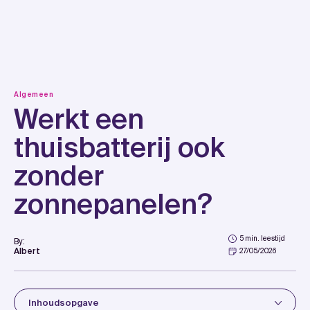
Skip
to
content
Algemeen
Werkt een
thuisbatterij ook
zonder
zonnepanelen?
5 min. leestijd
By:
Albert
27/05/2026
Inhoudsopgave