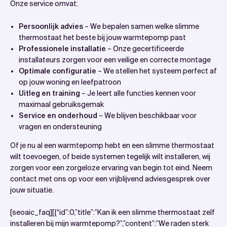
Onze service omvat:
Persoonlijk advies
– We bepalen samen welke slimme
thermostaat het beste bij jouw warmtepomp past
Professionele installatie
– Onze gecertificeerde
installateurs zorgen voor een veilige en correcte montage
Optimale configuratie
– We stellen het systeem perfect af
op jouw woning en leefpatroon
Uitleg en training
– Je leert alle functies kennen voor
maximaal gebruiksgemak
Service en onderhoud
– We blijven beschikbaar voor
vragen en ondersteuning
Of je nu al een warmtepomp hebt en een slimme thermostaat
wilt toevoegen, of beide systemen tegelijk wilt installeren, wij
zorgen voor een zorgeloze ervaring van begin tot eind. Neem
contact met ons op voor een vrijblijvend adviesgesprek over
jouw situatie.
[seoaic_faq][{“id”:0,”title”:”Kan ik een slimme thermostaat zelf
installeren bij mijn warmtepomp?”,”content”:”We raden sterk