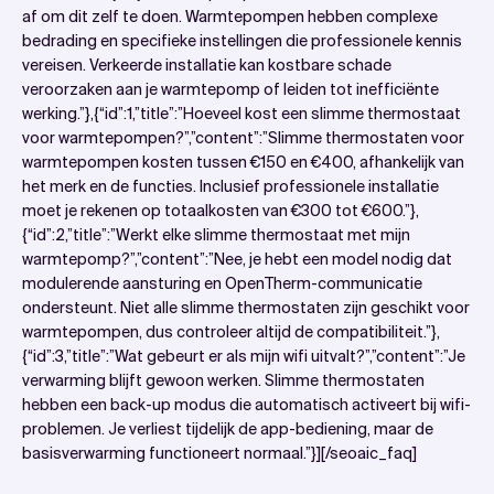
af om dit zelf te doen. Warmtepompen hebben complexe
bedrading en specifieke instellingen die professionele kennis
vereisen. Verkeerde installatie kan kostbare schade
veroorzaken aan je warmtepomp of leiden tot inefficiënte
werking.”},{“id”:1,”title”:”Hoeveel kost een slimme thermostaat
voor warmtepompen?”,”content”:”Slimme thermostaten voor
warmtepompen kosten tussen €150 en €400, afhankelijk van
het merk en de functies. Inclusief professionele installatie
moet je rekenen op totaalkosten van €300 tot €600.”},
{“id”:2,”title”:”Werkt elke slimme thermostaat met mijn
warmtepomp?”,”content”:”Nee, je hebt een model nodig dat
modulerende aansturing en OpenTherm-communicatie
ondersteunt. Niet alle slimme thermostaten zijn geschikt voor
warmtepompen, dus controleer altijd de compatibiliteit.”},
{“id”:3,”title”:”Wat gebeurt er als mijn wifi uitvalt?”,”content”:”Je
verwarming blijft gewoon werken. Slimme thermostaten
hebben een back-up modus die automatisch activeert bij wifi-
problemen. Je verliest tijdelijk de app-bediening, maar de
basisverwarming functioneert normaal.”}][/seoaic_faq]