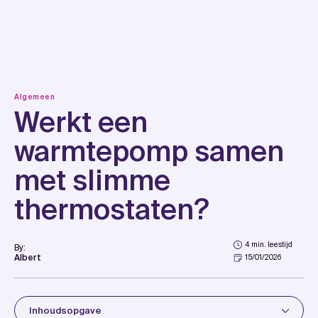
Skip
to
content
Algemeen
Werkt een
warmtepomp samen
met slimme
thermostaten?
4 min. leestijd
By:
Albert
15/01/2026
Inhoudsopgave