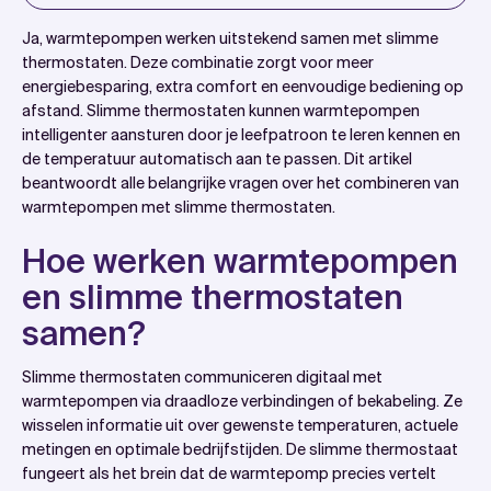
Introduction
Ja, warmtepompen werken uitstekend samen met slimme
Hoe werken warmtepompen en slimme
thermostaten. Deze combinatie zorgt voor meer
energiebesparing, extra comfort en eenvoudige bediening op
thermostaten samen?
afstand. Slimme thermostaten kunnen warmtepompen
Welke voordelen krijg je door een slimme
intelligenter aansturen door je leefpatroon te leren kennen en
thermostaat te combineren met je warmtepomp?
de temperatuur automatisch aan te passen. Dit artikel
beantwoordt alle belangrijke vragen over het combineren van
Welke slimme thermostaten zijn compatibel met
warmtepompen met slimme thermostaten.
warmtepompen?
Hoe installeer je een slimme thermostaat bij een
Hoe werken warmtepompen
warmtepomp?
en slimme thermostaten
Hoe wij helpen met warmtepompen en slimme
samen?
thermostaten
Slimme thermostaten communiceren digitaal met
warmtepompen via draadloze verbindingen of bekabeling. Ze
wisselen informatie uit over gewenste temperaturen, actuele
metingen en optimale bedrijfstijden. De slimme thermostaat
fungeert als het brein dat de warmtepomp precies vertelt