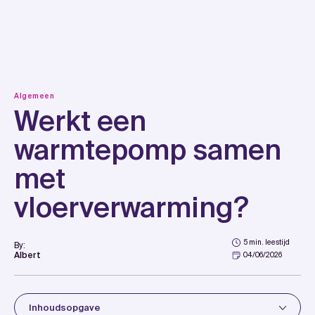
Skip
to
content
Algemeen
Werkt een
warmtepomp samen
met
vloerverwarming?
5 min. leestijd
By:
Albert
04/06/2026
Inhoudsopgave