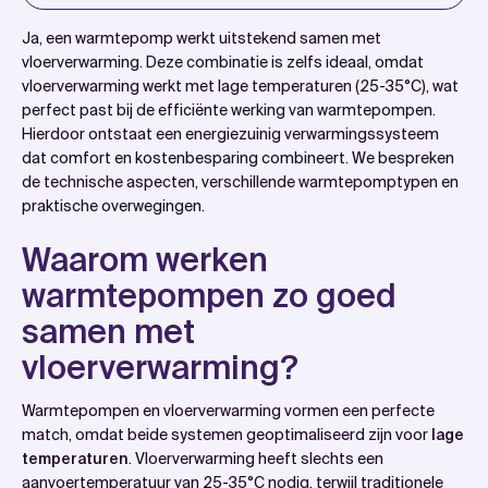
Introduction
Ja, een warmtepomp werkt uitstekend samen met
Waarom werken warmtepompen zo goed samen met
vloerverwarming. Deze combinatie is zelfs ideaal, omdat
vloerverwarming werkt met lage temperaturen (25-35°C), wat
vloerverwarming?
perfect past bij de efficiënte werking van warmtepompen.
Welke soorten warmtepompen kun je combineren
Hierdoor ontstaat een energiezuinig verwarmingssysteem
met vloerverwarming?
dat comfort en kostenbesparing combineert. We bespreken
de technische aspecten, verschillende warmtepomptypen en
Wat zijn de voordelen van een warmtepomp met
praktische overwegingen.
vloerverwarming?
Welke nadelen moet je overwegen bij deze
Waarom werken
combinatie?
warmtepompen zo goed
Hoe WattSlimmer helpt met de installatie van
samen met
warmtepomp en vloerverwarming
vloerverwarming?
Veelgestelde vragen
Warmtepompen en vloerverwarming vormen een perfecte
match, omdat beide systemen geoptimaliseerd zijn voor
lage
temperaturen
. Vloerverwarming heeft slechts een
aanvoertemperatuur van 25-35°C nodig, terwijl traditionele